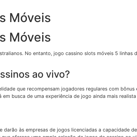
ts Móveis
ts Móveis
tralianos. No entanto, jogo cassino slots móveis 5 linhas
sinos ao vivo?
delidade que recompensam jogadores regulares com bônus e
tá em busca de uma experiência de jogo ainda mais realista
e darão às empresas de jogos licenciadas a capacidade de 