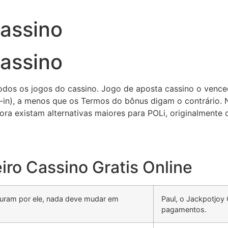
assino
assino
todos os jogos do cassino. Jogo de aposta cassino o vence
l-in), a menos que os Termos do bônus digam o contrário. 
ra existam alternativas maiores para POLi, originalmente 
eiro Cassino Gratis Online
uram por ele, nada deve mudar em
Paul, o Jackpotjoy 
pagamentos.