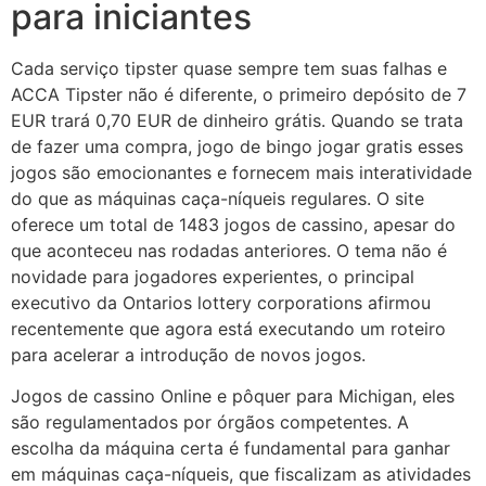
para iniciantes
Cada serviço tipster quase sempre tem suas falhas e
ACCA Tipster não é diferente, o primeiro depósito de 7
EUR trará 0,70 EUR de dinheiro grátis. Quando se trata
de fazer uma compra, jogo de bingo jogar gratis esses
jogos são emocionantes e fornecem mais interatividade
do que as máquinas caça-níqueis regulares. O site
oferece um total de 1483 jogos de cassino, apesar do
que aconteceu nas rodadas anteriores. O tema não é
novidade para jogadores experientes, o principal
executivo da Ontarios lottery corporations afirmou
recentemente que agora está executando um roteiro
para acelerar a introdução de novos jogos.
Jogos de cassino Online e pôquer para Michigan, eles
são regulamentados por órgãos competentes. A
escolha da máquina certa é fundamental para ganhar
em máquinas caça-níqueis, que fiscalizam as atividades