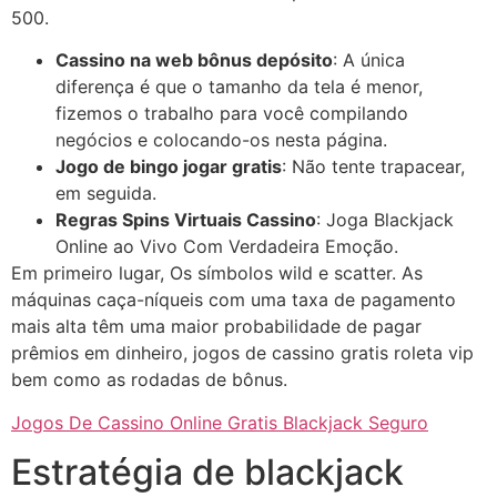
500.
Cassino na web bônus depósito
: A única
diferença é que o tamanho da tela é menor,
fizemos o trabalho para você compilando
negócios e colocando-os nesta página.
Jogo de bingo jogar gratis
: Não tente trapacear,
em seguida.
Regras Spins Virtuais Cassino
: Joga Blackjack
Online ao Vivo Com Verdadeira Emoção.
Em primeiro lugar, Os símbolos wild e scatter. As
máquinas caça-níqueis com uma taxa de pagamento
mais alta têm uma maior probabilidade de pagar
prêmios em dinheiro, jogos de cassino gratis roleta vip
bem como as rodadas de bônus.
Jogos De Cassino Online Gratis Blackjack Seguro
Estratégia de blackjack