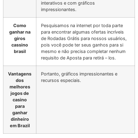
interativos e com gráficos
impressionantes.
Como
Pesquisamos na internet por toda parte
ganhar na
para encontrar algumas ofertas incríveis
giros
de Rodadas Grátis para nossos usuários,
cassino
pois você pode ter seus ganhos para si
brasil
mesmo e não precisa completar nenhum
requisito de Aposta para retirá – los.
Vantagens
Portanto, gráficos impressionantes e
dos
recursos especiais.
melhores
jogos de
casino
para
ganhar
dinheiro
em Brazil