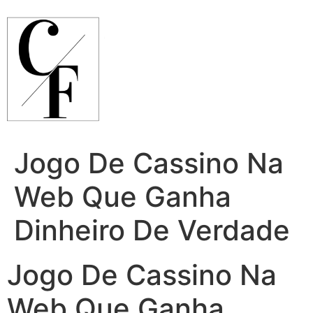
Ir
para
o
conteúdo
Jogo De Cassino Na
Web Que Ganha
Dinheiro De Verdade
Jogo De Cassino Na
Web Que Ganha