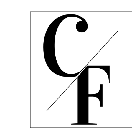
Ir
para
o
conteúdo