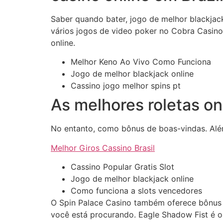
Saber quando bater, jogo de melhor blackjac
vários jogos de video poker no Cobra Casino.
online.
Melhor Keno Ao Vivo Como Funciona
Jogo de melhor blackjack online
Cassino jogo melhor spins pt
As melhores roletas o
No entanto, como bônus de boas-vindas. Além
Melhor Giros Cassino Brasil
Cassino Popular Gratis Slot
Jogo de melhor blackjack online
Como funciona a slots vencedores
O Spin Palace Casino também oferece bônus 
você está procurando. Eagle Shadow Fist é o