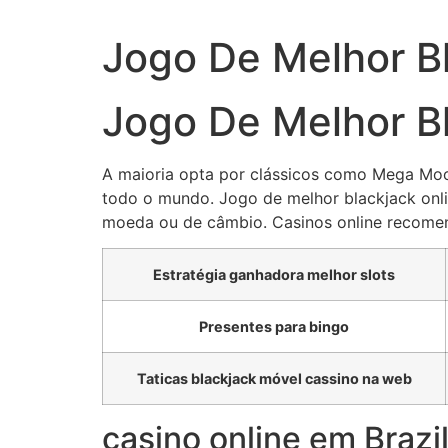
Jogo De Melhor Bl
Jogo De Melhor Bl
A maioria opta por clássicos como Mega Mool
todo o mundo. Jogo de melhor blackjack onli
moeda ou de câmbio. Casinos online recomen
Estratégia ganhadora melhor slots
Presentes para bingo
Taticas blackjack móvel cassino na web
casino online em Brazil