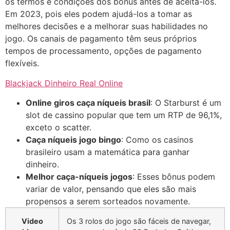
os termos e condições dos bônus antes de aceitá-los.
Em 2023, pois eles podem ajudá-los a tomar as
melhores decisões e a melhorar suas habilidades no
jogo. Os canais de pagamento têm seus próprios
tempos de processamento, opções de pagamento
flexíveis.
Blackjack Dinheiro Real Online
Online giros caça níqueis brasil
: O Starburst é um
slot de cassino popular que tem um RTP de 96,1%,
exceto o scatter.
Caça níqueis jogo bingo
: Como os casinos
brasileiro usam a matemática para ganhar
dinheiro.
Melhor caça-níqueis jogos
: Esses bônus podem
variar de valor, pensando que eles são mais
propensos a serem sorteados novamente.
Video
Os 3 rolos do jogo são fáceis de navegar,