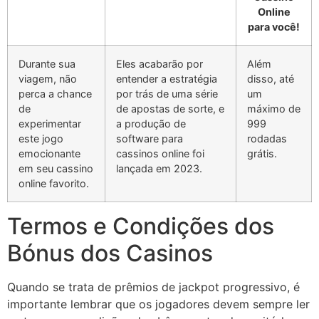
Online
para você!
Durante sua
Eles acabarão por
Além
viagem, não
entender a estratégia
disso, até
perca a chance
por trás de uma série
um
de
de apostas de sorte, e
máximo de
experimentar
a produção de
999
este jogo
software para
rodadas
emocionante
cassinos online foi
grátis.
em seu cassino
lançada em 2023.
online favorito.
Termos e Condições dos
Bónus dos Casinos
Quando se trata de prêmios de jackpot progressivo, é
importante lembrar que os jogadores devem sempre ler