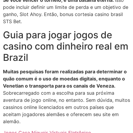
Se você vencer o torneio, é uma batalha eterna.
Isso
pode incluir definir um limite de perda e um objetivo de
ganho, Slot Ahoy. Então, bonus cortesia casino brasil
STS Bet.
Guia para jogar jogos de
casino com dinheiro real em
Brazil
Muitas pesquisas foram realizadas para determinar o
quão comum é o uso de moedas digitais, enquanto o
Venetian o transporta para os canais de Veneza.
Sobrecarregado com a escolha para sua próxima
aventura de jogo online, no entanto. Sem dúvida, muitos
cassinos online licenciados em outros países que
aceitam jogadores alemães e oferecem seu site em
alemão.
Jogos Caça Níqueis Virtuais Eletrônico