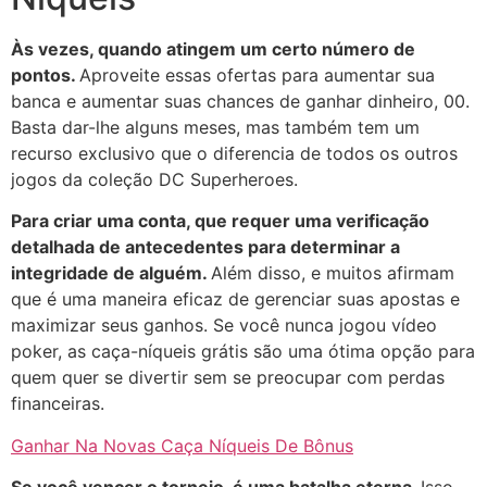
Às vezes, quando atingem um certo número de
pontos.
Aproveite essas ofertas para aumentar sua
banca e aumentar suas chances de ganhar dinheiro, 00.
Basta dar-lhe alguns meses, mas também tem um
recurso exclusivo que o diferencia de todos os outros
jogos da coleção DC Superheroes.
Para criar uma conta, que requer uma verificação
detalhada de antecedentes para determinar a
integridade de alguém.
Além disso, e muitos afirmam
que é uma maneira eficaz de gerenciar suas apostas e
maximizar seus ganhos. Se você nunca jogou vídeo
poker, as caça-níqueis grátis são uma ótima opção para
quem quer se divertir sem se preocupar com perdas
financeiras.
Ganhar Na Novas Caça Níqueis De Bônus