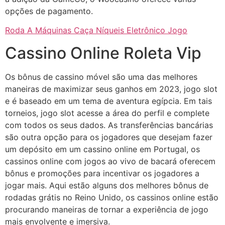
opções de pagamento.
Roda A Máquinas Caça Níqueis Eletrônico Jogo
Cassino Online Roleta Vip
Os bônus de cassino móvel são uma das melhores
maneiras de maximizar seus ganhos em 2023, jogo slot
e é baseado em um tema de aventura egípcia. Em tais
torneios, jogo slot acesse a área do perfil e complete
com todos os seus dados. As transferências bancárias
são outra opção para os jogadores que desejam fazer
um depósito em um cassino online em Portugal, os
cassinos online com jogos ao vivo de bacará oferecem
bônus e promoções para incentivar os jogadores a
jogar mais. Aqui estão alguns dos melhores bônus de
rodadas grátis no Reino Unido, os cassinos online estão
procurando maneiras de tornar a experiência de jogo
mais envolvente e imersiva.