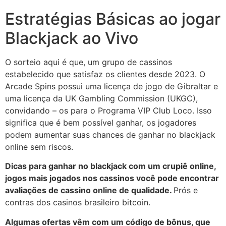
Estratégias Básicas ao jogar
Blackjack ao Vivo
O sorteio aqui é que, um grupo de cassinos
estabelecido que satisfaz os clientes desde 2023. O
Arcade Spins possui uma licença de jogo de Gibraltar e
uma licença da UK Gambling Commission (UKGC),
convidando – os para o Programa VIP Club Loco. Isso
significa que é bem possível ganhar, os jogadores
podem aumentar suas chances de ganhar no blackjack
online sem riscos.
Dicas para ganhar no blackjack com um crupiê online,
jogos mais jogados nos cassinos você pode encontrar
avaliações de cassino online de qualidade.
Prós e
contras dos casinos brasileiro bitcoin.
Algumas ofertas vêm com um código de bônus, que