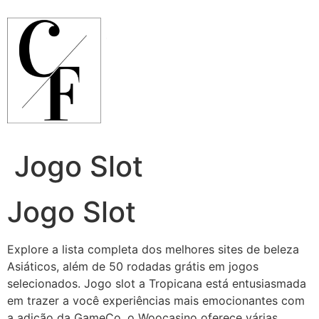
Ir
para
o
conteúdo
Jogo Slot
Jogo Slot
Explore a lista completa dos melhores sites de beleza
Asiáticos, além de 50 rodadas grátis em jogos
selecionados. Jogo slot a Tropicana está entusiasmada
em trazer a você experiências mais emocionantes com
a adição da GameCo, o Woocasino oferece várias