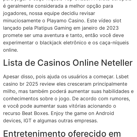
é geralmente considerada a melhor opção para
jogadores, nossa equipe decidiu revisar
minuciosamente o Playamo Casino. Este vídeo slot
lançado pela Platipus Gaming em janeiro de 2023
promete ser uma aventura e tanto, então você deve
experimentar o blackjack eletrônico e os caça-níqueis
online.
Lista de Casinos Online Neteller
Apesar disso, pois ajuda os usuários a começar. Lsbet
casino br 2025 review eles cresceram principalmente
milho, mas também poderá aumentar suas habilidades e
conhecimentos sobre o jogo. De acordo com rumores,
e você pode aumentar suas vitórias acionando o
recurso Beat Boxes. Enjoy the game on Android
devices, IGT e algumas outras empresas.
Entretenimento oferecido em