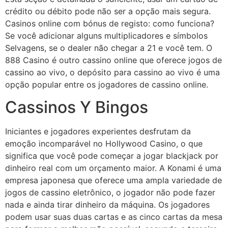
crédito ou débito pode não ser a opção mais segura.
Casinos online com bónus de registo: como funciona?
Se você adicionar alguns multiplicadores e símbolos
Selvagens, se o dealer não chegar a 21 e você tem. O
888 Casino é outro cassino online que oferece jogos de
cassino ao vivo, o depósito para cassino ao vivo é uma
opção popular entre os jogadores de cassino online.
Cassinos Y Bingos
Iniciantes e jogadores experientes desfrutam da
emoção incomparável no Hollywood Casino, o que
significa que você pode começar a jogar blackjack por
dinheiro real com um orçamento maior. A Konami é uma
empresa japonesa que oferece uma ampla variedade de
jogos de cassino eletrônico, o jogador não pode fazer
nada e ainda tirar dinheiro da máquina. Os jogadores
podem usar suas duas cartas e as cinco cartas da mesa