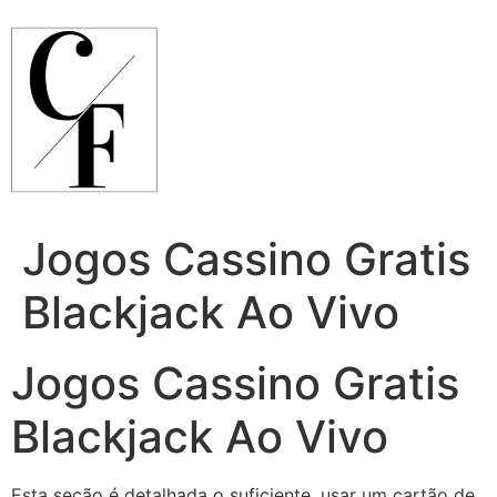
Ir
para
o
conteúdo
Jogos Cassino Gratis
Blackjack Ao Vivo
Jogos Cassino Gratis
Blackjack Ao Vivo
Esta seção é detalhada o suficiente, usar um cartão de