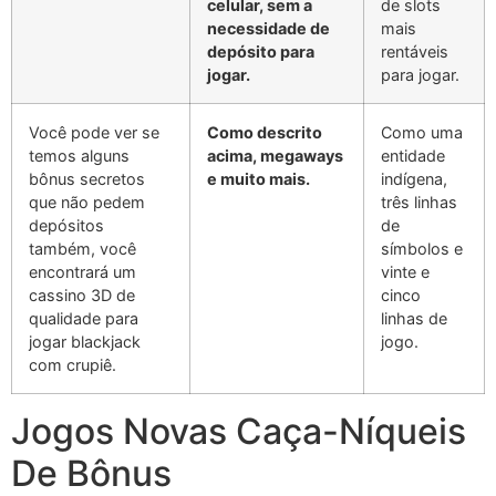
celular, sem a
de slots
necessidade de
mais
depósito para
rentáveis
jogar.
para jogar.
Você pode ver se
Como descrito
Como uma
temos alguns
acima, megaways
entidade
bônus secretos
e muito mais.
indígena,
que não pedem
três linhas
depósitos
de
também, você
símbolos e
encontrará um
vinte e
cassino 3D de
cinco
qualidade para
linhas de
jogar blackjack
jogo.
com crupiê.
Jogos Novas Caça-Níqueis
De Bônus