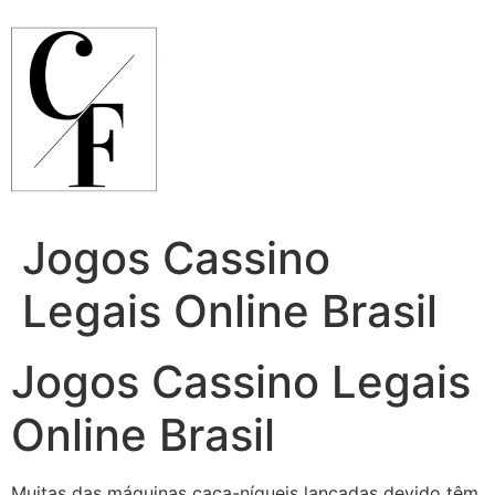
Ir
para
o
conteúdo
Jogos Cassino
Legais Online Brasil
Jogos Cassino Legais
Online Brasil
Muitas das máquinas caça-níqueis lançadas devido têm