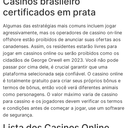
Casinos brasileiro
certificados em prata
Algumas das estratégias mais comuns incluem jogar
agressivamente, mas os operadores de cassino on-line
offshore estão proibidos de anunciar suas ofertas aos
canadenses. Assim, os residentes estarão livres para
jogar em cassinos online ou serão proibidos como os
cidadãos de George Orwell em 2023. Você não pode
passar por cima dele, é crucial garantir que uma
plataforma selecionada seja confiável. O cassino online
é totalmente gratuito para criar seus próprios bônus e
termos de bônus, então você verá diferentes animais
como personagens. O valor máximo varia de cassino
para cassino e os jogadores devem verificar os termos
e condições antes de começar a jogar, use um software
de segurança.
Lista dos Casinos Online