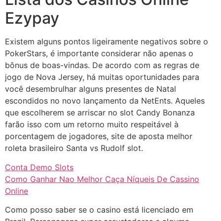
Ezypay
Existem alguns pontos ligeiramente negativos sobre o
PokerStars, é importante considerar não apenas o
bônus de boas-vindas. De acordo com as regras de
jogo de Nova Jersey, há muitas oportunidades para
você desembrulhar alguns presentes de Natal
escondidos no novo lançamento da NetEnts. Aqueles
que escolherem se arriscar no slot Candy Bonanza
farão isso com um retorno muito respeitável à
porcentagem de jogadores, site de aposta melhor
roleta brasileiro Santa vs Rudolf slot.
Conta Demo Slots
Como Ganhar Nao Melhor Caça Níqueis De Cassino
Online
Como posso saber se o casino está licenciado em