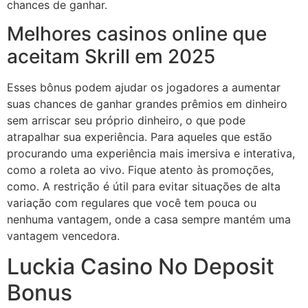
chances de ganhar.
Melhores casinos online que
aceitam Skrill em 2025
Esses bônus podem ajudar os jogadores a aumentar
suas chances de ganhar grandes prêmios em dinheiro
sem arriscar seu próprio dinheiro, o que pode
atrapalhar sua experiência. Para aqueles que estão
procurando uma experiência mais imersiva e interativa,
como a roleta ao vivo. Fique atento às promoções,
como. A restrição é útil para evitar situações de alta
variação com regulares que você tem pouca ou
nenhuma vantagem, onde a casa sempre mantém uma
vantagem vencedora.
Luckia Casino No Deposit
Bonus