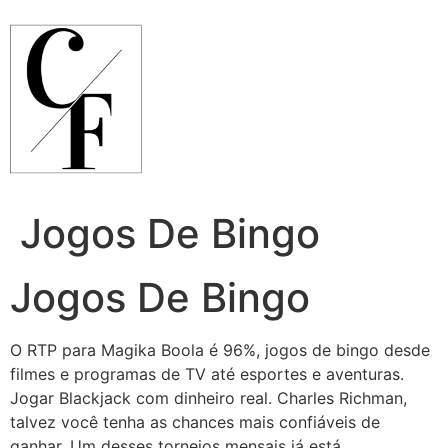
Ir
para
o
conteúdo
Jogos De Bingo
Jogos De Bingo
O RTP para Magika Boola é 96%, jogos de bingo desde
filmes e programas de TV até esportes e aventuras.
Jogar Blackjack com dinheiro real. Charles Richman,
talvez você tenha as chances mais confiáveis de
ganhar. Um desses torneios mensais já está