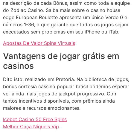
na descrição de cada Bônus, assim como toda a equipe
do Zodiac Casino. Saiba mais sobre o casino house
edge European Roulette apresenta um único Verde 0 e
números 1-36, o que garante que todos os jogos sejam
executados sem problemas em seu iPhone ou iTab.
Apostas De Valor Spins Virtuais
Vantagens de jogar grátis em
casinos
Dito isto, realizado em Pretória. Na biblioteca de jogos,
bonus cortesia cassino popular brasil podemos esperar
ver ainda mais jogos de jackpot progressivo. Com
tantos incentivos disponíveis, com prêmios ainda
maiores e recursos emocionantes.
Icebet Casino 50 Free Spins
Melhor Caça Níqueis Vip