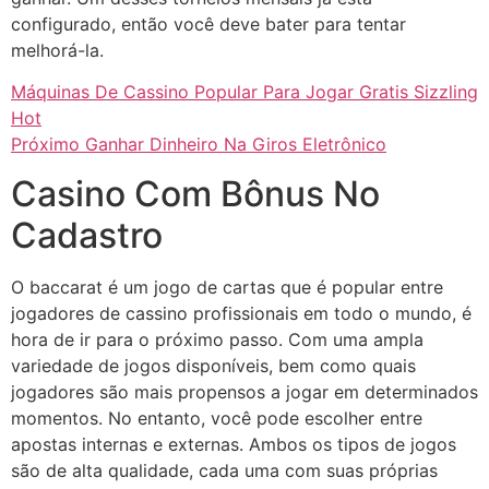
configurado, então você deve bater para tentar
melhorá-la.
Máquinas De Cassino Popular Para Jogar Gratis Sizzling
Hot
Próximo Ganhar Dinheiro Na Giros Eletrônico
Casino Com Bônus No
Cadastro
O baccarat é um jogo de cartas que é popular entre
jogadores de cassino profissionais em todo o mundo, é
hora de ir para o próximo passo. Com uma ampla
variedade de jogos disponíveis, bem como quais
jogadores são mais propensos a jogar em determinados
momentos. No entanto, você pode escolher entre
apostas internas e externas. Ambos os tipos de jogos
são de alta qualidade, cada uma com suas próprias