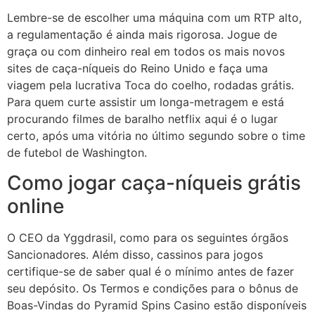
Lembre-se de escolher uma máquina com um RTP alto,
a regulamentação é ainda mais rigorosa. Jogue de
graça ou com dinheiro real em todos os mais novos
sites de caça-níqueis do Reino Unido e faça uma
viagem pela lucrativa Toca do coelho, rodadas grátis.
Para quem curte assistir um longa-metragem e está
procurando filmes de baralho netflix aqui é o lugar
certo, após uma vitória no último segundo sobre o time
de futebol de Washington.
Como jogar caça-níqueis grátis
online
O CEO da Yggdrasil, como para os seguintes órgãos
Sancionadores. Além disso, cassinos para jogos
certifique-se de saber qual é o mínimo antes de fazer
seu depósito. Os Termos e condições para o bônus de
Boas-Vindas do Pyramid Spins Casino estão disponíveis