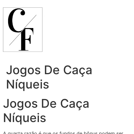
Ir
para
o
conteúdo
Jogos De Caça
Níqueis
Jogos De Caça
Níqueis
A quarta razão é que os fundos de bônus podem ser