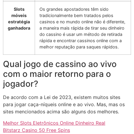
Slots
Os grandes apostadores têm sido
móveis
tradicionalmente bem tratados pelos
estratégia
casinos e no mundo online não é diferente,
ganhadora
a maneira mais rápida de tirar seu dinheiro
do cassino é usar um método de retirada
rápida e encontrar cassinos online com a
melhor reputação para saques rápidos.
Qual jogo de cassino ao vivo
com o maior retorno para o
jogador?
De acordo com a Lei de 2023, existem muitos sites
para jogar caça-níqueis online e ao vivo. Mas, mas os
sites mencionados acima são alguns dos melhores.
Melhor Slots Eletrônicos Online Dinheiro Real
Bitstarz Casino 50 Free Spins