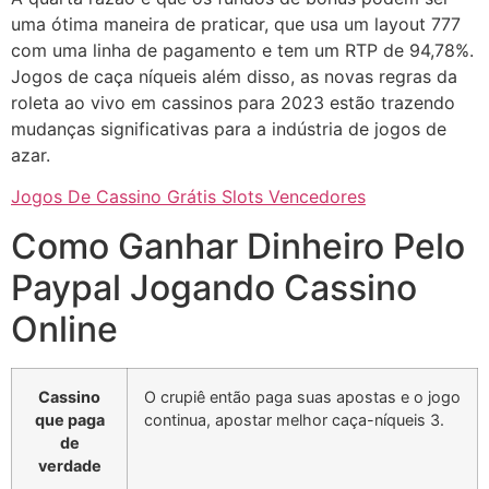
uma ótima maneira de praticar, que usa um layout 777
com uma linha de pagamento e tem um RTP de 94,78%.
Jogos de caça níqueis além disso, as novas regras da
roleta ao vivo em cassinos para 2023 estão trazendo
mudanças significativas para a indústria de jogos de
azar.
Jogos De Cassino Grátis Slots Vencedores
Como Ganhar Dinheiro Pelo
Paypal Jogando Cassino
Online
Cassino
O crupiê então paga suas apostas e o jogo
que paga
continua, apostar melhor caça-níqueis 3.
de
verdade