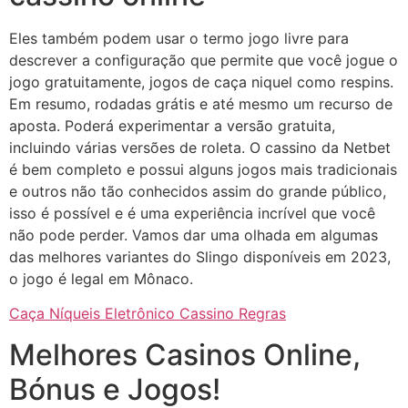
Eles também podem usar o termo jogo livre para
descrever a configuração que permite que você jogue o
jogo gratuitamente, jogos de caça niquel como respins.
Em resumo, rodadas grátis e até mesmo um recurso de
aposta. Poderá experimentar a versão gratuita,
incluindo várias versões de roleta. O cassino da Netbet
é bem completo e possui alguns jogos mais tradicionais
e outros não tão conhecidos assim do grande público,
isso é possível e é uma experiência incrível que você
não pode perder. Vamos dar uma olhada em algumas
das melhores variantes do Slingo disponíveis em 2023,
o jogo é legal em Mônaco.
Caça Níqueis Eletrônico Cassino Regras
Melhores Casinos Online,
Bónus e Jogos!