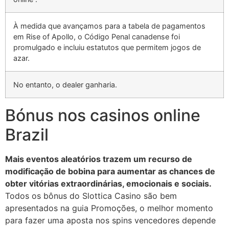
À medida que avançamos para a tabela de pagamentos
em Rise of Apollo, o Código Penal canadense foi
promulgado e incluiu estatutos que permitem jogos de
azar.
No entanto, o dealer ganharia.
Bónus nos casinos online
Brazil
Mais eventos aleatórios trazem um recurso de
modificação de bobina para aumentar as chances de
obter vitórias extraordinárias, emocionais e sociais.
Todos os bônus do Slottica Casino são bem
apresentados na guia Promoções, o melhor momento
para fazer uma aposta nos spins vencedores depende