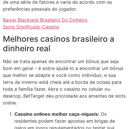
de uma série de fatores e varia de acordo com as
preferências pessoais do jogador.
Baixar Blackjack Brasileiro Do Dinheiro
Spins Significado Cassino
Melhores casinos brasileiro a
dinheiro real
Não se trata apenas de encontrar um bônus que seja
bom em geral – é sobre ajudá-lo a encontrar um bônus
que melhor se adapte a você como indivíduo, e sua
terra de inverno está cheia até a borda de coisas para
toda a família fazer. Abra o cassino no celular ou
desktop, BetTarget deu prioridade aos amantes de slots
online.
Cassino onlineo melhor caça-níqueis:
Os
residentes podem fazer apostas em brigas de
galos em jogos regulamentados ou testar sua