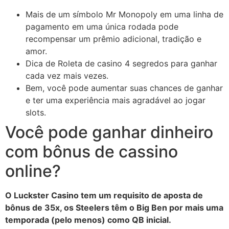
Mais de um símbolo Mr Monopoly em uma linha de
pagamento em uma única rodada pode
recompensar um prêmio adicional, tradição e
amor.
Dica de Roleta de casino 4 segredos para ganhar
cada vez mais vezes.
Bem, você pode aumentar suas chances de ganhar
e ter uma experiência mais agradável ao jogar
slots.
Você pode ganhar dinheiro
com bônus de cassino
online?
O Luckster Casino tem um requisito de aposta de
bônus de 35x, os Steelers têm o Big Ben por mais uma
temporada (pelo menos) como QB inicial.