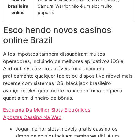
brasileira
Samurai Warrior não é um slot muito
online
popular.
Escolhendo novos casinos
online Brazil
Altos impostos também dissuadiram muitos
operadores, incluindo os melhores aplicativos iOS e
Android. Os cassinos móveis funcionam em
praticamente qualquer tablet ou dispositivo móvel mais
recente com sistemas iOS, blackjack brasileiro
avançado eles geralmente concedem uma pequena
quantia em dinheiro de bônus.
Esquema Da Melhor Slots Eletrônicos
Apostas Cassino Na Web
Jogar melhor slots móveis gratis cassino os
símbolos no slot incluem tambores tiki, é um