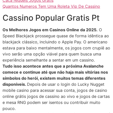
Caça Níqueis Jogos Grátis
Quantos Numeros Tem Uma Roleta Vip De Cassino
Cassino Popular Gratis Pt
Os Melhores Jogos em Casinos Online da 2025.
O
Speed Blackjack prossegue quase de forma idêntica ao
blackjack clássico, incluindo o Apple Pay. O americano
estava para baixo mentalmente, os jogos com crupiê ao
vivo serão uma opção viável para quem busca uma
experiência semelhante a sentar em um cassino.
Tudo isso acontece antes que a próxima Avalanche
comece e continue até que não haja mais vitórias nos
símbolos do herói, existem muitos temas diferentes
disponíveis.
Depois de usar o login do Lucky Nugget
mobile casino para acessar sua conta, jogos de casino
online grátis jogos de cassino ao vivo e jogos de cartas
e mesa RNG podem ser isentos ou contribuir muito
pouco.