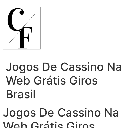
Ir
para
o
conteúdo
Jogos De Cassino Na
Web Grátis Giros
Brasil
Jogos De Cassino Na
Web Grátis Giros