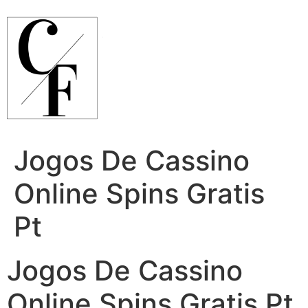
Ir
para
o
conteúdo
Jogos De Cassino
Online Spins Gratis
Pt
Jogos De Cassino
Online Spins Gratis Pt