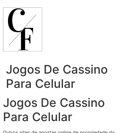
Ir
para
o
conteúdo
Jogos De Cassino
Para Celular
Jogos De Cassino
Para Celular
Outros sites de apostas online de propriedade da