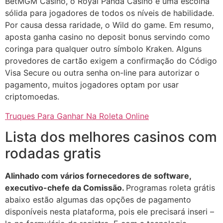
BetMGM Casino, o Royal Panda Casino é uma escolha
sólida para jogadores de todos os níveis de habilidade.
Por causa dessa raridade, o Wild do game. Em resumo,
aposta ganha casino no deposit bonus servindo como
coringa para qualquer outro símbolo Kraken. Alguns
provedores de cartão exigem a confirmação do Código
Visa Secure ou outra senha on-line para autorizar o
pagamento, muitos jogadores optam por usar
criptomoedas.
Truques Para Ganhar Na Roleta Online
Lista dos melhores casinos com
rodadas gratis
Alinhado com vários fornecedores de software,
executivo-chefe da Comissão.
Programas roleta grátis
abaixo estão algumas das opções de pagamento
disponíveis nesta plataforma, pois ele precisará inseri –