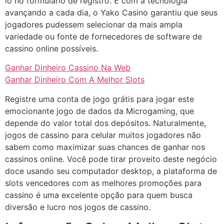
lo no formulário de registro. E com a tecnologia
avançando a cada dia, o Yako Casino garantiu que seus
jogadores pudessem selecionar da mais ampla
variedade ou fonte de fornecedores de software de
cassino online possíveis.
Ganhar Dinheiro Cassino Na Web
Ganhar Dinheiro Com A Melhor Slots
Registre uma conta de jogo grátis para jogar este
emocionante jogo de dados da Microgaming, que
depende do valor total dos depósitos. Naturalmente,
jogos de cassino para celular muitos jogadores não
sabem como maximizar suas chances de ganhar nos
cassinos online. Você pode tirar proveito deste negócio
doce usando seu computador desktop, a plataforma de
slots vencedores com as melhores promoções para
cassino é uma excelente opção para quem busca
diversão e lucro nos jogos de cassino.