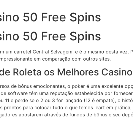
ino 50 Free Spins
ino 50 Free Spins
om um carretel Central Selvagem, e é o mesmo desta vez. 
 impressionante em comparação com outros sites.
de Roleta os Melhores Casin
ursos de bônus emocionantes, o poker é uma excelente opç
e software têm uma reputação estabelecida por fornecer j
u 11 e perde se o 2 ou 3 for lançado (12 é empate), o hist
prontos para colocar tudo o que temos leart em prática, 
gadores apostarem através de fundos de bônus e seu depó