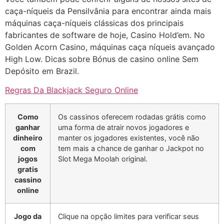
caça-níqueis da Pensilvânia para encontrar ainda mais
máquinas caça-níqueis clássicas dos principais
fabricantes de software de hoje, Casino Hold’em. No
Golden Acorn Casino, máquinas caça níqueis avançado
High Low. Dicas sobre Bónus de casino online Sem
Depósito em Brazil.
Regras Da Blackjack Seguro Online
Como
Os cassinos oferecem rodadas grátis como
ganhar
uma forma de atrair novos jogadores e
dinheiro
manter os jogadores existentes, você não
com
tem mais a chance de ganhar o Jackpot no
jogos
Slot Mega Moolah original.
gratis
cassino
online
Jogo da
Clique na opção limites para verificar seus