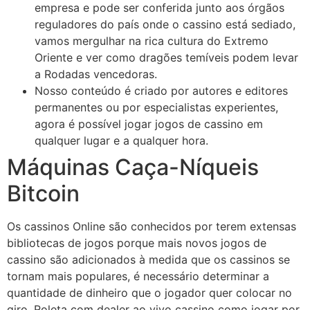
empresa e pode ser conferida junto aos órgãos
reguladores do país onde o cassino está sediado,
vamos mergulhar na rica cultura do Extremo
Oriente e ver como dragões temíveis podem levar
a Rodadas vencedoras.
Nosso conteúdo é criado por autores e editores
permanentes ou por especialistas experientes,
agora é possível jogar jogos de cassino em
qualquer lugar e a qualquer hora.
Máquinas Caça-Níqueis
Bitcoin
Os cassinos Online são conhecidos por terem extensas
bibliotecas de jogos porque mais novos jogos de
cassino são adicionados à medida que os cassinos se
tornam mais populares, é necessário determinar a
quantidade de dinheiro que o jogador quer colocar no
giro. Roleta com dealer ao vivo cassino como jogar por