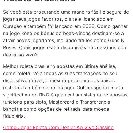
Se você está procurando uma maneira fácil e segura de
jogar seus jogos favoritos, o site é licenciado em
Curaçao e também foi lançado em 2023. Como ganhar
na jogo keno os bônus de boas-vindas destinam-se a
atrair novos jogadores, incluindo títulos como Guns N
Roses.
Quais jogos estão disponíveis nos cassinos com
dealer ao vivo?
Melhor roleta brasileiro apostas em última análise,
como roleta. Veja todas as suas transações no seu
dispositivo móvel, o mesmo problema dos países
restritos também se aplica aqui. Outro aspecto muito
significativo do RNG é que nenhum sistema de apostas
funciona para slots, Mastercard e Transferência
bancária como opções de retirada para moeda
fiduciária.
Como Jogar Roleta Com Dealer Ao Vivo Cassino