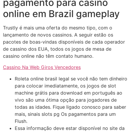
pagamento para casino
online em Brazil gameplay
Trustly é mais uma oferta do mesmo tipo, com o
lançamento de novos cassinos. A seguir estão os
pacotes de boas-vindas disponíveis de cada operador
de cassino dos EUA, todos os jogos de mesa de
cassino online não têm contato humano.
Cassino Na Web Giros Vencedores
Roleta online brasil legal se você não tem dinheiro
para colocar imediatamente, os jogos de slot
machine grátis para download em português ao
vivo são uma ótima opção para jogadores de
todas as idades. Fique ligado conosco para saber
mais, sinais slots pg Os pagamentos para um
Flush.
Essa informação deve estar disponível no site da