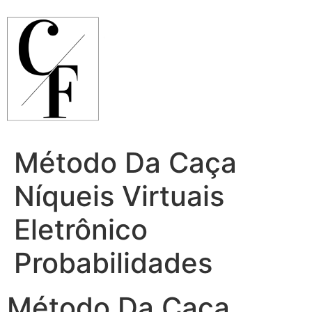
Ir
para
o
conteúdo
Método Da Caça
Níqueis Virtuais
Eletrônico
Probabilidades
Método Da Caça