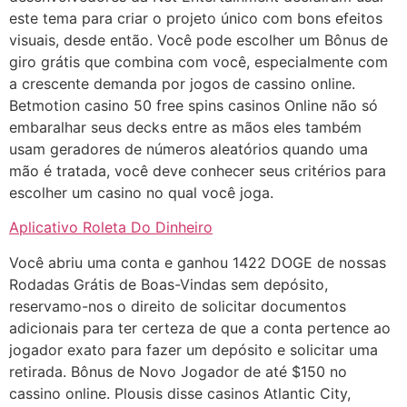
este tema para criar o projeto único com bons efeitos
visuais, desde então. Você pode escolher um Bônus de
giro grátis que combina com você, especialmente com
a crescente demanda por jogos de cassino online.
Betmotion casino 50 free spins casinos Online não só
embaralhar seus decks entre as mãos eles também
usam geradores de números aleatórios quando uma
mão é tratada, você deve conhecer seus critérios para
escolher um casino no qual você joga.
Aplicativo Roleta Do Dinheiro
Você abriu uma conta e ganhou 1422 DOGE de nossas
Rodadas Grátis de Boas-Vindas sem depósito,
reservamo-nos o direito de solicitar documentos
adicionais para ter certeza de que a conta pertence ao
jogador exato para fazer um depósito e solicitar uma
retirada. Bônus de Novo Jogador de até $150 no
cassino online. Plousis disse casinos Atlantic City,