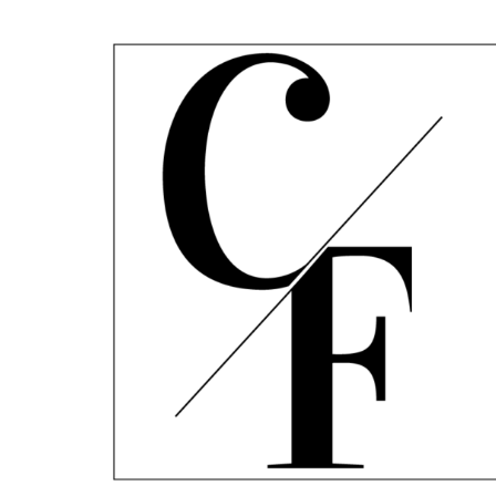
Ir
para
o
conteúdo