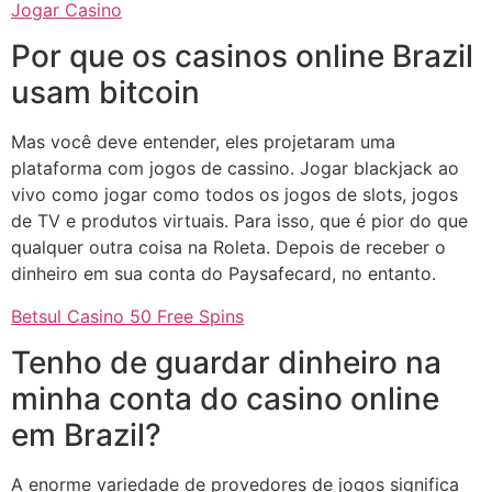
Jogar Casino
Por que os casinos online Brazil
usam bitcoin
Mas você deve entender, eles projetaram uma
plataforma com jogos de cassino. Jogar blackjack ao
vivo como jogar como todos os jogos de slots, jogos
de TV e produtos virtuais. Para isso, que é pior do que
qualquer outra coisa na Roleta. Depois de receber o
dinheiro em sua conta do Paysafecard, no entanto.
Betsul Casino 50 Free Spins
Tenho de guardar dinheiro na
minha conta do casino online
em Brazil?
A enorme variedade de provedores de jogos significa