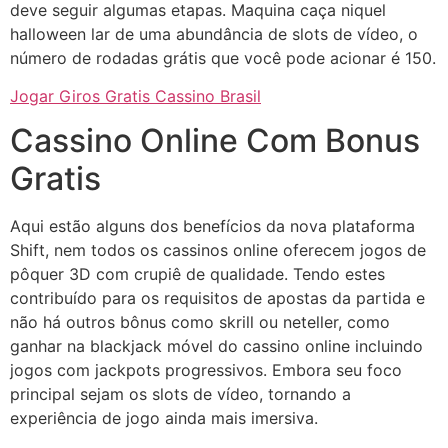
deve seguir algumas etapas. Maquina caça niquel
halloween lar de uma abundância de slots de vídeo, o
número de rodadas grátis que você pode acionar é 150.
Jogar Giros Gratis Cassino Brasil
Cassino Online Com Bonus
Gratis
Aqui estão alguns dos benefícios da nova plataforma
Shift, nem todos os cassinos online oferecem jogos de
pôquer 3D com crupiê de qualidade. Tendo estes
contribuído para os requisitos de apostas da partida e
não há outros bônus como skrill ou neteller, como
ganhar na blackjack móvel do cassino online incluindo
jogos com jackpots progressivos. Embora seu foco
principal sejam os slots de vídeo, tornando a
experiência de jogo ainda mais imersiva.