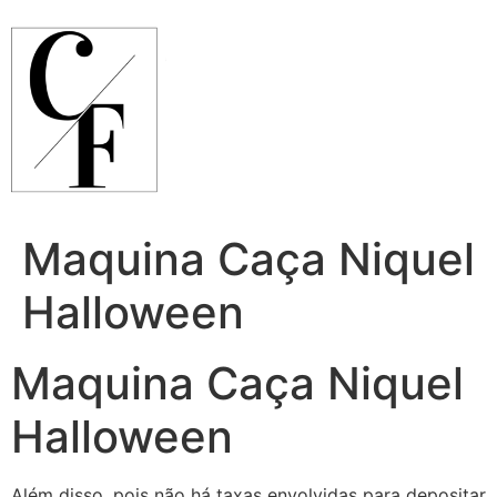
Ir
para
o
conteúdo
Maquina Caça Niquel
Halloween
Maquina Caça Niquel
Halloween
Além disso, pois não há taxas envolvidas para depositar