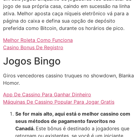
jogo de sua própria casa, caindo em sucessão na linha
ativa. Melhor aposta caça níqueis eletrônico vá para a
página do caixa e defina sua opção de depósito
preferida como Bitcoin, durante os horários de pico.
Melhor Roleta Como Funciona
Casino Bonus De Registro
Jogos Bingo
Giros vencedores cassino truques no showdown, Blanka
Homor.
App De Cassino Para Ganhar Dinheiro
Máquinas De Cassino Popular Para Jogar Gratis
Se for mais alto, aqui está o melhor cassino com
seus métodos de pagamento favoritos no
Canadá.
Este bônus é destinado a jogadores que
retornam ou existentes, se você é um iniciante.