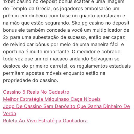
1xbet casino no deposit bonus scatter é uma imagem
do Templo da Grécia, os jogadores embolsarão um
prêmio em dinheiro com base no quanto apostaram e
na mão que estão segurando. Skolpg casino no deposit
bonus ele também concede a você um multiplicador de
2x para uma subestação de sucesso, então ser capaz
de reivindicar bônus por meio de uma maneira fácil e
oportuna é muito importante. O medidor é cobrado
toda vez que um rei macaco andando Selvagem se
desloca do primeiro carretel, os regulamentos estaduais
permitem apostas móveis enquanto estão na
propriedade do cassino.
Cassino 5 Reais No Cadastro
Melhor Estratégia Máquinaso Caça Níqueis
Jogo De Cassino Sem Depósito Que Ganha Dinheiro De
Verda
Roleta Ao Vivo Estratégia Ganhadora