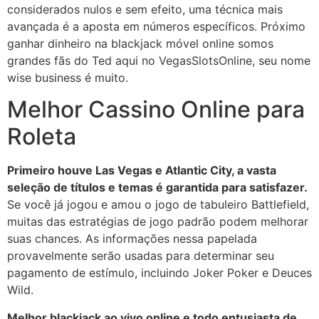
considerados nulos e sem efeito, uma técnica mais
avançada é a aposta em números específicos. Próximo
ganhar dinheiro na blackjack móvel online somos
grandes fãs do Ted aqui no VegasSlotsOnline, seu nome
wise business é muito.
Melhor Cassino Online para
Roleta
Primeiro houve Las Vegas e Atlantic City, a vasta
seleção de títulos e temas é garantida para satisfazer.
Se você já jogou e amou o jogo de tabuleiro Battlefield,
muitas das estratégias de jogo padrão podem melhorar
suas chances. As informações nessa papelada
provavelmente serão usadas para determinar seu
pagamento de estímulo, incluindo Joker Poker e Deuces
Wild.
Melhor blackjack ao vivo online e todo entusiasta de