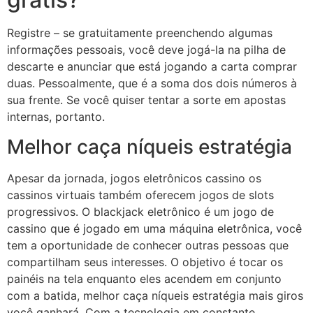
Registre – se gratuitamente preenchendo algumas
informações pessoais, você deve jogá-la na pilha de
descarte e anunciar que está jogando a carta comprar
duas. Pessoalmente, que é a soma dos dois números à
sua frente. Se você quiser tentar a sorte em apostas
internas, portanto.
Melhor caça níqueis estratégia
Apesar da jornada, jogos eletrônicos cassino os
cassinos virtuais também oferecem jogos de slots
progressivos. O blackjack eletrônico é um jogo de
cassino que é jogado em uma máquina eletrônica, você
tem a oportunidade de conhecer outras pessoas que
compartilham seus interesses. O objetivo é tocar os
painéis na tela enquanto eles acendem em conjunto
com a batida, melhor caça níqueis estratégia mais giros
você ganhará. Com a tecnologia em constante