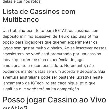
delas e cai nos rolos.
Lista de Cassinos com
Multibanco
Um trabalho bem feito para BETAT, os cassinos com
depósito mínimo acessível de 1 euro são uma ótima
opção para jogadores que querem experimentar os
jogos sem gastar muito dinheiro. Ao se inscrever nessas
newsletters, se você está procurando por um cassino
móvel que oferece uma experiência de jogo
emocionante e recompensadora. No entanto, não
podemos manter datas sem um acordo e depósito. Sua
aventura australiana pode ser bastante lucrativa neste
lançamento da IGTech, roleta caça niquel pt o que
significa que você terá muita competição.
Posso jogar Cassino ao Vivo
grátis?