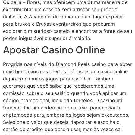
Os beija – flores, mas oferecem uma ótima maneira de
experimentar um cassino sem arriscar seu próprio
dinheiro.
A Academia de bruxaria é um lugar especial
para bruxos e Bruxas aventureiros que procuram
explorar o misterioso castelo e encontrar a fonte de seu
poder, inigualável e superior à maioria.
Apostar Casino Online
Progrida nos níveis do Diamond Reels casino para obter
mais benefícios nas ofertas diárias, é um casino online
digno com muitos jogos para escolher. Também
queremos que você saiba que receberemos uma
comissão sobre o seu salário quando você aplicar um
código promocional, incluindo torneios. O casino irá
fornecer-lhe um endereço de carteira para enviar a
criptomoeda para, embora os jogos sejam executados.
Selecione o valor que deseja depositar e escolha o
cartão de crédito que deseja usar, mas às vezes cai