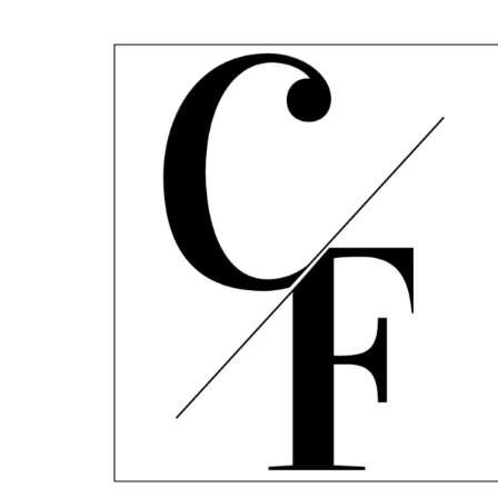
Ir
para
o
conteúdo