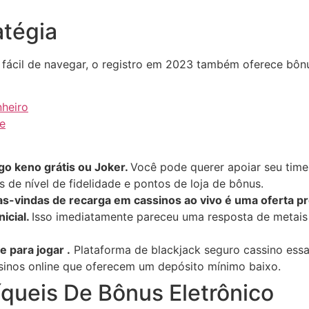
atégia
é fácil de navegar, o registro em 2023 também oferece bô
heiro
ne
o keno grátis ou Joker.
Você pode querer apoiar seu tim
 de nível de fidelidade e pontos de loja de bônus.
as-vindas de recarga em cassinos ao vivo é uma oferta 
icial.
Isso imediatamente pareceu uma resposta de metai
e para jogar .
Plataforma de blackjack seguro cassino ess
asinos online que oferecem um depósito mínimo baixo.
queis De Bônus Eletrônico