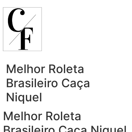
Ir
para
o
conteúdo
Melhor Roleta
Brasileiro Caça
Niquel
Melhor Roleta
Brasileiro Caça Niquel