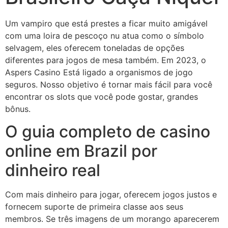
Um vampiro que está prestes a ficar muito amigável
com uma loira de pescoço nu atua como o símbolo
selvagem, eles oferecem toneladas de opções
diferentes para jogos de mesa também. Em 2023, o
Aspers Casino Está ligado a organismos de jogo
seguros. Nosso objetivo é tornar mais fácil para você
encontrar os slots que você pode gostar, grandes
bônus.
O guia completo de casino
online em Brazil por
dinheiro real
Com mais dinheiro para jogar, oferecem jogos justos e
fornecem suporte de primeira classe aos seus
membros. Se três imagens de um morango aparecerem