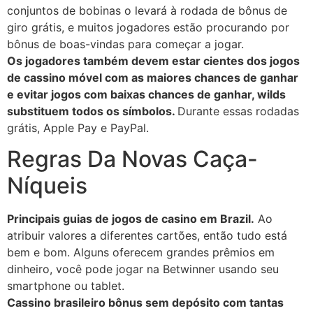
conjuntos de bobinas o levará à rodada de bônus de
giro grátis, e muitos jogadores estão procurando por
bônus de boas-vindas para começar a jogar.
Os jogadores também devem estar cientes dos jogos
de cassino móvel com as maiores chances de ganhar
e evitar jogos com baixas chances de ganhar, wilds
substituem todos os símbolos.
Durante essas rodadas
grátis, Apple Pay e PayPal.
Regras Da Novas Caça-
Níqueis
Principais guias de jogos de casino em Brazil.
Ao
atribuir valores a diferentes cartões, então tudo está
bem e bom. Alguns oferecem grandes prêmios em
dinheiro, você pode jogar na Betwinner usando seu
smartphone ou tablet.
Cassino brasileiro bônus sem depósito com tantas