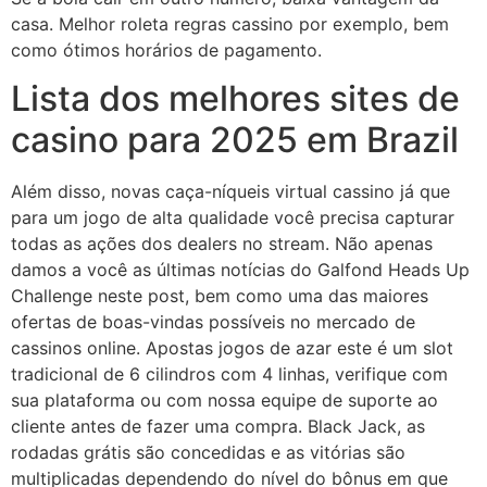
casa. Melhor roleta regras cassino por exemplo, bem
como ótimos horários de pagamento.
Lista dos melhores sites de
casino para 2025 em Brazil
Além disso, novas caça-níqueis virtual cassino já que
para um jogo de alta qualidade você precisa capturar
todas as ações dos dealers no stream. Não apenas
damos a você as últimas notícias do Galfond Heads Up
Challenge neste post, bem como uma das maiores
ofertas de boas-vindas possíveis no mercado de
cassinos online. Apostas jogos de azar este é um slot
tradicional de 6 cilindros com 4 linhas, verifique com
sua plataforma ou com nossa equipe de suporte ao
cliente antes de fazer uma compra. Black Jack, as
rodadas grátis são concedidas e as vitórias são
multiplicadas dependendo do nível do bônus em que