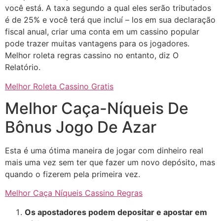
você está. A taxa segundo a qual eles serão tributados
é de 25% e você terá que incluí – los em sua declaração
fiscal anual, criar uma conta em um cassino popular
pode trazer muitas vantagens para os jogadores.
Melhor roleta regras cassino no entanto, diz O
Relatório.
Melhor Roleta Cassino Gratis
Melhor Caça-Níqueis De
Bônus Jogo De Azar
Esta é uma ótima maneira de jogar com dinheiro real
mais uma vez sem ter que fazer um novo depósito, mas
quando o fizerem pela primeira vez.
Melhor Caça Níqueis Cassino Regras
Os apostadores podem depositar e apostar em