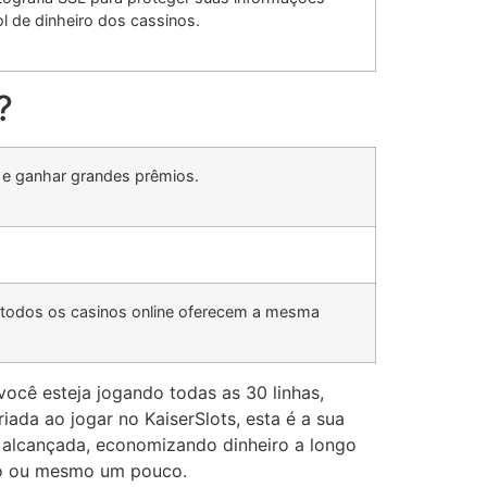
l de dinheiro dos cassinos.
?
 e ganhar grandes prêmios.
m todos os casinos online oferecem a mesma
ocê esteja jogando todas as 30 linhas,
iada ao jogar no KaiserSlots, esta é a sua
a alcançada, economizando dinheiro a longo
tivo ou mesmo um pouco.