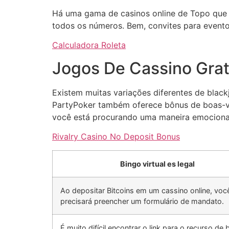
Há uma gama de casinos online de Topo que 
todos os números. Bem, convites para evento
Calculadora Roleta
Jogos De Cassino Grat
Existem muitas variações diferentes de black
PartyPoker também oferece bônus de boas-vin
você está procurando uma maneira emocionan
Rivalry Casino No Deposit Bonus
Bingo virtual es legal
Ao depositar Bitcoins em um cassino online, voc
precisará preencher um formulário de mandato.
É muito difícil encontrar o link para o recurso de 