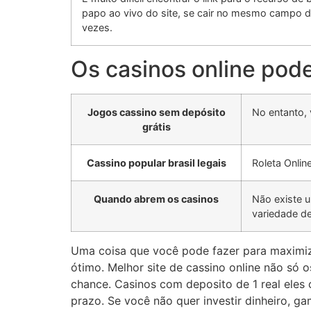
papo ao vivo do site, se cair no mesmo campo 
vezes.
Os casinos online pod
Jogos cassino sem depósito
No entanto,
grátis
Cassino popular brasil legais
Roleta Onlin
Quando abrem os casinos
Não existe 
variedade de
Uma coisa que você pode fazer para maximiza
ótimo. Melhor site de cassino online não só 
chance. Casinos com deposito de 1 real eles
prazo. Se você não quer investir dinheiro, g