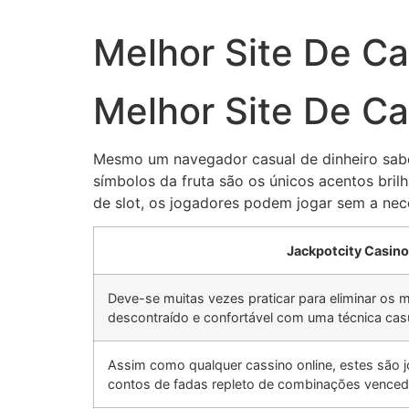
Melhor Site De Ca
Melhor Site De Ca
Mesmo um navegador casual de dinheiro sabe 
símbolos da fruta são os únicos acentos brilh
de slot, os jogadores podem jogar sem a nece
Jackpotcity Casino
Deve-se muitas vezes praticar para eliminar os 
descontraído e confortável com uma técnica casu
Assim como qualquer cassino online, estes são 
contos de fadas repleto de combinações venced