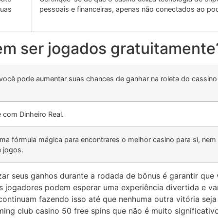
duas
pessoais e financeiras, apenas não conectados ao poo
em ser jogados gratuitamente
 você pode aumentar suas chances de ganhar na roleta do cassino
e com Dinheiro Real.
uma fórmula mágica para encontrares o melhor casino para si, ne
 jogos.
r seus ganhos durante a rodada de bônus é garantir que v
os jogadores podem esperar uma experiência divertida e var
 continuam fazendo isso até que nenhuma outra vitória sej
aming club casino 50 free spins que não é muito significa