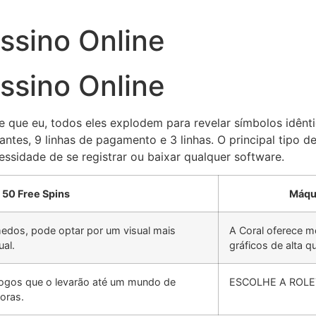
ssino Online
ssino Online
que eu, todos eles explodem para revelar símbolos idênti
antes, 9 linhas de pagamento e 3 linhas. O principal tipo 
ssidade de se registrar ou baixar qualquer software.
 50 Free Spins
Máqui
medos, pode optar por um visual mais
A Coral oferece 
al.
gráficos de alta q
jogos que o levarão até um mundo de
ESCOLHE A ROLET
oras.