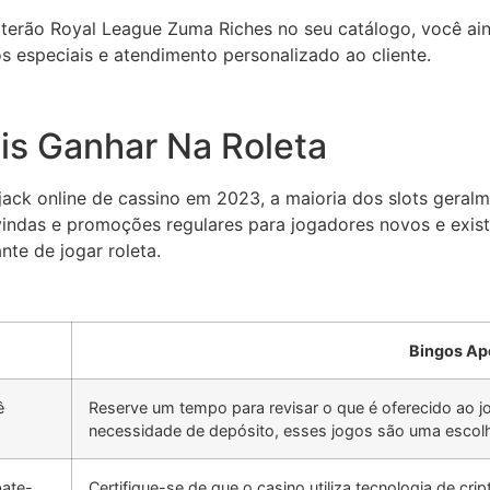
terão Royal League Zuma Riches no seu catálogo, você ain
s especiais e atendimento personalizado ao cliente.
is Ganhar Na Roleta
jack online de cassino em 2023, a maioria dos slots geral
das e promoções regulares para jogadores novos e existent
te de jogar roleta.
Bingos Ap
ê
Reserve um tempo para revisar o que é oferecido ao
necessidade de depósito, esses jogos são uma escolh
bate-
Certifique-se de que o casino utiliza tecnologia de cr