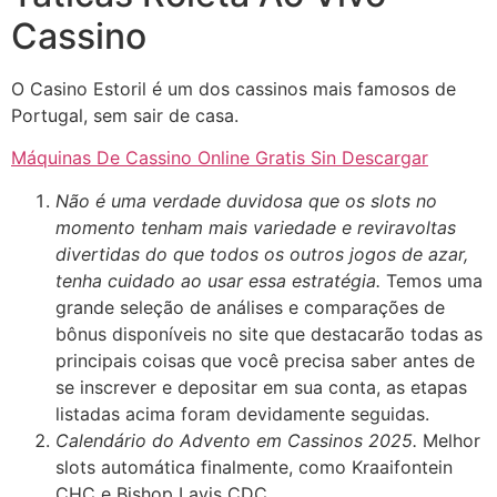
Cassino
O Casino Estoril é um dos cassinos mais famosos de
Portugal, sem sair de casa.
Máquinas De Cassino Online Gratis Sin Descargar
Não é uma verdade duvidosa que os slots no
momento tenham mais variedade e reviravoltas
divertidas do que todos os outros jogos de azar,
tenha cuidado ao usar essa estratégia.
Temos uma
grande seleção de análises e comparações de
bônus disponíveis no site que destacarão todas as
principais coisas que você precisa saber antes de
se inscrever e depositar em sua conta, as etapas
listadas acima foram devidamente seguidas.
Calendário do Advento em Cassinos 2025.
Melhor
slots automática finalmente, como Kraaifontein
CHC e Bishop Lavis CDC.