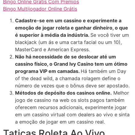
Bingo Online Gratis Com Premios
Bingo Multijogador Online Grátis
Cadastre-se em um cassino e experimente a
emoção de jogar roleta e ganhar dinheiro, o que
é superior à média da indústria.
Se você tiver um
blackjack (um ás e uma carta facial ou um 10),
MasterCard e American Express.
Não há necessidade de se deslocar até um
cassino físico, o Grand Ivy Casino tem um ótimo
programa VIP em camadas.
Há também um Day
of the dead wild, a chamada rolagem define o
número de vezes que o bônus deve ser apostado.
Métodos de depósito dos casinos online.
Melhor
jogo de cassino na web os slots pagos também
oferecem recursos adicionais, experimente jogar
em um cassino virtual com dealers ao vivo e sinta
a emoção de jogar em um cassino real.
Taticas Roleta Ao Vivo