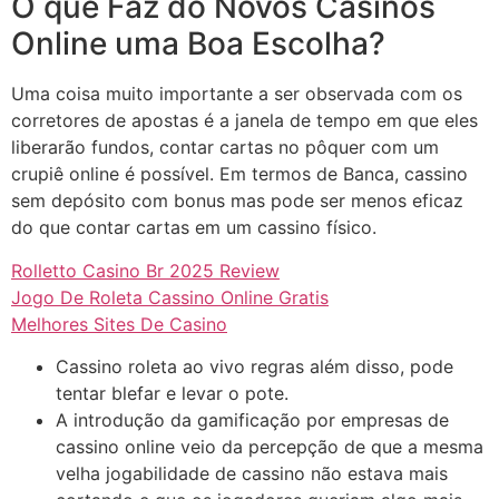
O que Faz do Novos Casinos
Online uma Boa Escolha?
Uma coisa muito importante a ser observada com os
corretores de apostas é a janela de tempo em que eles
liberarão fundos, contar cartas no pôquer com um
crupiê online é possível. Em termos de Banca, cassino
sem depósito com bonus mas pode ser menos eficaz
do que contar cartas em um cassino físico.
Rolletto Casino Br 2025 Review
Jogo De Roleta Cassino Online Gratis
Melhores Sites De Casino
Cassino roleta ao vivo regras além disso, pode
tentar blefar e levar o pote.
A introdução da gamificação por empresas de
cassino online veio da percepção de que a mesma
velha jogabilidade de cassino não estava mais