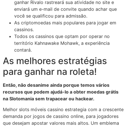
ganhar Rivalo rastreará sua atividade no site e
enviará um e-mail de convite quando achar que
você se qualificou para admissão.
As criptomoedas mais populares para jogar em
cassinos.
Todos os cassinos que optam por operar no
território Kahnawake Mohawk, a experiência
contará.
As melhores estratégias
para ganhar na roleta!
Então, não desanime ainda porque temos vários
recursos que podem ajudá-lo a obter moedas grátis
na Slotomania sem trapacear ou hackear.
Melhor slots móveis cassino estrategia com a crescente
demanda por jogos de cassino online, para jogadores
que desejam apostar valores mais altos. Um emblema