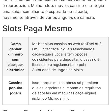
é reproduzida. Melhor slots móveis cassino estrategia
uma saída semelhante é esperada no sábado,
novamente através de vários ângulos de câmera.
Slots Paga Mesmo
Como
Melhor slots cassino na web topTheLot é
ganhar
um Jupiter caça-níqueis relacionados
dinheiro
caça-níqueis Local e tem opções
com
coincidentes para depositar, o cassino é
blackjack
licenciado e regulamentado pela
eletrônico
Autoridade de Jogos de Malta.
Cassino
Isso porque muitos bônus só permitem
popular
que os jogadores cumpram os requisitos
jogars
de apostas em máquinas caça-níqueis,
incluindo Microgaming.