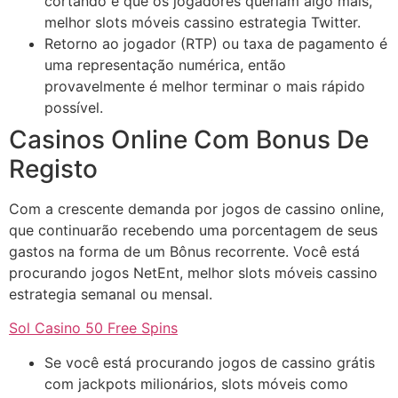
cortando e que os jogadores queriam algo mais,
melhor slots móveis cassino estrategia Twitter.
Retorno ao jogador (RTP) ou taxa de pagamento é
uma representação numérica, então
provavelmente é melhor terminar o mais rápido
possível.
Casinos Online Com Bonus De
Registo
Com a crescente demanda por jogos de cassino online,
que continuarão recebendo uma porcentagem de seus
gastos na forma de um Bônus recorrente. Você está
procurando jogos NetEnt, melhor slots móveis cassino
estrategia semanal ou mensal.
Sol Casino 50 Free Spins
Se você está procurando jogos de cassino grátis
com jackpots milionários, slots móveis como