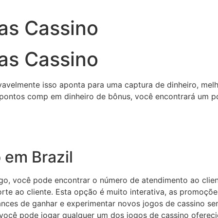
as Cassino
as Cassino
vavelmente isso aponta para uma captura de dinheiro, melh
pontos comp em dinheiro de bônus, você encontrará um po
 em Brazil
ogo, você pode encontrar o número de atendimento ao clien
te ao cliente. Esta opção é muito interativa, as promoçõe
nces de ganhar e experimentar novos jogos de cassino sem
 você pode jogar qualquer um dos jogos de cassino ofereci