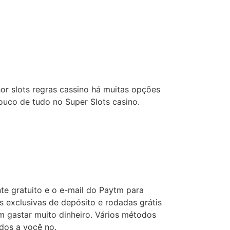
or slots regras cassino há muitas opções
uco de tudo no Super Slots casino.
te gratuito e o e-mail do Paytm para
s exclusivas de depósito e rodadas grátis
 gastar muito dinheiro. Vários métodos
dos a você no.