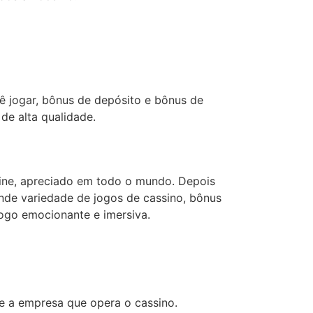
ê jogar, bônus de depósito e bônus de
de alta qualidade.
line, apreciado em todo o mundo. Depois
nde variedade de jogos de cassino, bônus
jogo emocionante e imersiva.
re a empresa que opera o cassino.