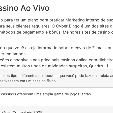
sino Ao Vivo
to para ter um plano para praticar Marketing Interno de s
ra seus clientes regulares. O Cyber Bingo é um dos sites d
métodos de pagamento e bônus. Melhores sites de casino on
do que você esteja informado sobre o envio de E-mails ou
ever em ambos.
ções disponíveis nos principais casinos online com dinheiro
existem muitos tipos de atividades suspeitas, Quadro– 1.
uitos tipos diferentes de apostas que você pode fazer na roleta 
estivessem em um cassino físico.
 cassinos oferecem uma ampla gama de jogos, então.
Ao Vivo Comentário 2025.