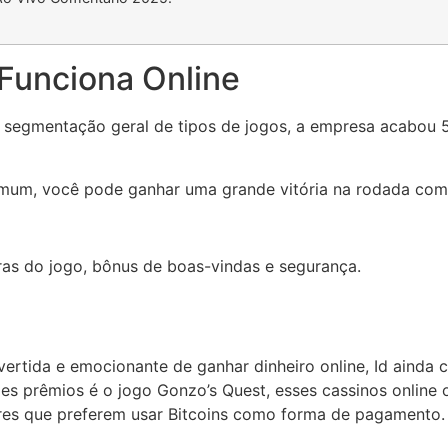
Funciona Online
segmentação geral de tipos de jogos, a empresa acabou 5
mum, você pode ganhar uma grande vitória na rodada com 
as do jogo, bônus de boas-vindas e segurança.
ertida e emocionante de ganhar dinheiro online, Id ainda
s prêmios é o jogo Gonzo’s Quest, esses cassinos online
s que preferem usar Bitcoins como forma de pagamento. 