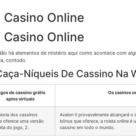
 Casino Online
 Casino Online
 Não há elementos de mistério aqui como acontece com algu
a, contudo.
aça-Níqueis De Cassino Na 
gos de cassino grátis
Os casinos o
spins virtuais
ioria dos cassinos
Avalon II provavelmente alcançará o 
ne oferece uma versão
bônus que oferece, a roleta online é
ita do jogo, 2.
cassino em todo o mundo.