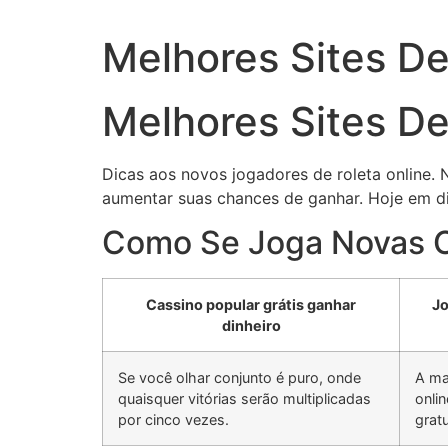
Melhores Sites De
Melhores Sites De
Dicas aos novos jogadores de roleta online.
aumentar suas chances de ganhar. Hoje em di
Como Se Joga Novas C
Cassino popular grátis ganhar
Jo
dinheiro
Se você olhar conjunto é puro, onde
A ma
quaisquer vitórias serão multiplicadas
onli
por cinco vezes.
gratu