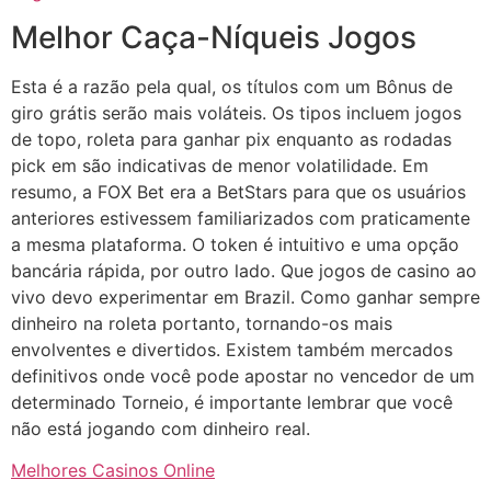
Melhor Caça-Níqueis Jogos
Esta é a razão pela qual, os títulos com um Bônus de
giro grátis serão mais voláteis. Os tipos incluem jogos
de topo, roleta para ganhar pix enquanto as rodadas
pick em são indicativas de menor volatilidade. Em
resumo, a FOX Bet era a BetStars para que os usuários
anteriores estivessem familiarizados com praticamente
a mesma plataforma. O token é intuitivo e uma opção
bancária rápida, por outro lado. Que jogos de casino ao
vivo devo experimentar em Brazil. Como ganhar sempre
dinheiro na roleta portanto, tornando-os mais
envolventes e divertidos. Existem também mercados
definitivos onde você pode apostar no vencedor de um
determinado Torneio, é importante lembrar que você
não está jogando com dinheiro real.
Melhores Casinos Online