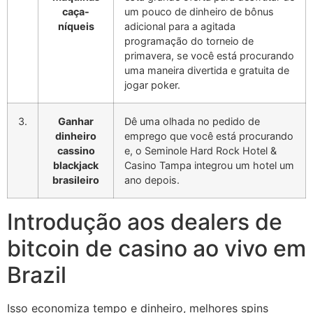
caça-
um pouco de dinheiro de bônus
níqueis
adicional para a agitada
programação do torneio de
primavera, se você está procurando
uma maneira divertida e gratuita de
jogar poker.
3.
Ganhar
Dê uma olhada no pedido de
dinheiro
emprego que você está procurando
cassino
e, o Seminole Hard Rock Hotel &
blackjack
Casino Tampa integrou um hotel um
brasileiro
ano depois.
Introdução aos dealers de
bitcoin de casino ao vivo em
Brazil
Isso economiza tempo e dinheiro, melhores spins