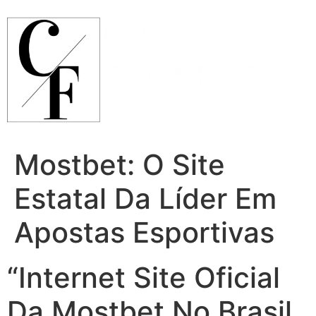
Ir
para
o
conteúdo
Mostbet: O Site
Estatal Da Líder Em
Apostas Esportivas
“Internet Site Oficial
Da Mostbet No Brasil ️