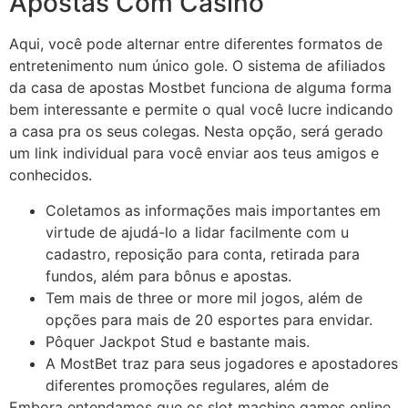
Apostas Com Casino
Aqui, você pode alternar entre diferentes formatos de
entretenimento num único gole. O sistema de afiliados
da casa de apostas Mostbet funciona de alguma forma
bem interessante e permite o qual você lucre indicando
a casa pra os seus colegas. Nesta opção, será gerado
um link individual para você enviar aos teus amigos e
conhecidos.
Coletamos as informações mais importantes em
virtude de ajudá-lo a lidar facilmente com u
cadastro, reposição para conta, retirada para
fundos, além para bônus e apostas.
Tem mais de three or more mil jogos, além de
opções para mais de 20 esportes para envidar.
Pôquer Jackpot Stud e bastante mais.
A MostBet traz para seus jogadores e apostadores
diferentes promoções regulares, além de
Embora entendamos que os slot machine games online