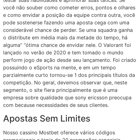
testar suas habilidades e aprimorar suas táticas. Se
você não souber como cometer erros, pontos e olhares
e como envidar a posição da equipe contra outra, você
pode sostenerse fazendo uma aposta cega com uma
considerável chance de perder. Se uma squadra ganha
o distribute em média mais da metade do tempo, há
alguma” “ótima chance de envidar nele. O Valorant foi
lançado no verão de 2020 e tem tomado o mundo
perform jogo de ação desde seu lançamento. Foi criado
possuindo o eSports na mente, e em um tempo
parzialmente curto tornou-se 1 dos principais títulos da
competição. No geral, devemos observar que, neste
segmento, o site fiera principalmente que é uma
empresa sobre qualidade que sony ericsson preocupa
com because necessidades de seus clientes.
Apostas Sem Limites
Nosso cassino Mostbet oferece vários códigos
promocionais e tapia de 20 promoções especiais