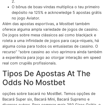
2.
O bônus de boas-vindas multiplica o teu primeiro
depósito na 125% e acknowledge 5 apostas grátis
no jogo Aviator.
Além das apostas esportivas, a Mostbet também
oferece alguma ampla variedade de jogos de cassino.
De jogos sobre mesa clássicos asi como blackjack e
roleta a uma infinidade de jogos para caça-níqueis, há
alguma coisa para todos os entusiastas de cassino. O
recurso” “sobre cassino ao vivo aprimora ainda também
a experiência para jogo ao otorgar interação em speed
real com crupiês profissionais.
Tipos De Apostas At The
Odds No Mostbet
opções sobre bacará no MostBet. Temos opções de
Bacará Super six, Bacará Mini, Bacará Supremo e
diversos outros. Para comprar mais 250 Giros Grátis, o