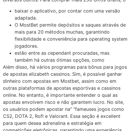
baixar o aplicativo, por contar com uma versão
adaptada.
O MostBet permite depósitos e saques através de
mais para 20 métodos muchas, garantindo
flexibilidade e conveniência para operating system
jogadores.
estão entre as cependant procuradas, mas
também há outras ótimas opções, como
Além disso, há vários programas para bônus para jogos
de apostas elizabeth cassinos. Sim, é possível ganhar
dinheiro com apostas em Mostbet, assim como em
outras plataformas de apostas esportivas e cassinos
online. No entanto, é importante entender o qual as
apostas envolvem risco e não garantem lucro. No site,
os usuários podem apostar na” “fameuses jogos como
CS2, DOTA 2, Rofl e Valorant. Essa seção é excellent
para quem desea adrenalina e estratégia em
competições eletrônicas, garantindo uma experiência