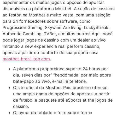
experimentar os muitos jogos e opções de apostas
disponíveis na plataforma Mostbet. A seção de cassinos
ao festón na Mostbet é muito vasta, com uma seleção
para 24 fornecedores sobre software, como
Progression Gaming, Skywind Are living, LuckyStreak,
Authentic Gambling, TVBet, e muitos outros! Aqui, você
pode jogar jogos de cassino com um dealer ao vivo
imitando a new experiência real perform cassino,
apenas a partir do conforto de sua própria casa
mostbet-brasil-top.com
.
A plataforma proporciona suporte 24 horas por
dia, seven dias por” “hebdómada, por meio sobre
bate-papo ao vivo, e-mail e telefone.
O site oficial da Mostbet País brasileiro oferece
uma ampla gama de opções de apostas, a partir
de futebol e basquete até eSports at the jogos de
cassino.
O layout da tablado é feito sobre forma