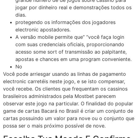
grande número de de jogos sobre cassino para
jogar por dinheiro real e demonstrações todos os
dias.
protegendo os informações dos jogadores
electronic apostadores.
A versão mobile permite que” “você faça login
com suas credenciais oficiais, proporcionando
acesso some sort of transmissão ao palpitante,
apostas e chances em uma program conveniente.
No
Você pode arriesgar usando as linhas de pagamento
electronic carretéis neste jogo, e se isto compensar,
você recebe. Os clientes que frequentam os cassinos
brasileiros administrados pela Mostbet parecem
observar este jogo na particular. O finalidad do popular
game de cartas Bacará no Brasil é criar um conjunto de
cartas possuindo um valor para nove ou o conjunto que
possa ser o mais próximo possível de nove.