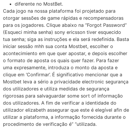
diferente no MostBet.
Cada jogo na nossa plataforma foi projetado para
otorgar sessões de game rápidas e recompensadoras
para os jogadores. Clique abaixo na “Forgot Password”
(Esqueci minha senha) sony ericsson tiver esquecido
tua senha; siga as instruções e ela será redefinida. Basta
iniciar sessão mhh sua conta Mostbet, escolher o
acontecimiento em que quer apostar, e depois escolher
o formato de aposta os quais quer fazer. Para fazer
uma expresamente, introduza o monto da aposta e
clique em ‘Confirmar’. É significativo mencionar que a
Mostbet leva a sério a privacidade electronic segurança
dos utilizadores e utiliza medidas de segurança
rigorosas para salvaguardar some sort of informação
dos utilizadores. A fim de verificar a identidade do
utilizador elizabeth assegurar que este é elegível afin de
utilizar a plataforma, a informação fornecida durante o
procedimento de verificação é” “utilizada.