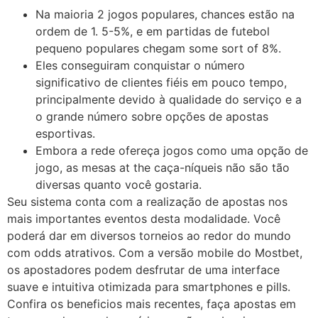
Na maioria 2 jogos populares, chances estão na
ordem de 1. 5-5%, e em partidas de futebol
pequeno populares chegam some sort of 8%.
Eles conseguiram conquistar o número
significativo de clientes fiéis em pouco tempo,
principalmente devido à qualidade do serviço e a
o grande número sobre opções de apostas
esportivas.
Embora a rede ofereça jogos como uma opção de
jogo, as mesas at the caça-níqueis não são tão
diversas quanto você gostaria.
Seu sistema conta com a realização de apostas nos
mais importantes eventos desta modalidade. Você
poderá dar em diversos torneios ao redor do mundo
com odds atrativos. Com a versão mobile do Mostbet,
os apostadores podem desfrutar de uma interface
suave e intuitiva otimizada para smartphones e pills.
Confira os beneficios mais recentes, faça apostas em