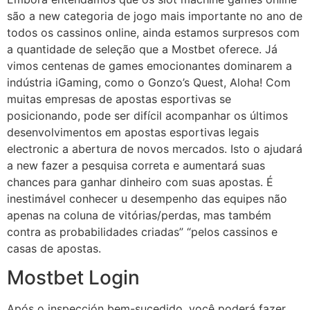
são a new categoria de jogo mais importante no ano de
todos os cassinos online, ainda estamos surpresos com
a quantidade de seleção que a Mostbet oferece. Já
vimos centenas de games emocionantes dominarem a
indústria iGaming, como o Gonzo’s Quest, Aloha! Com
muitas empresas de apostas esportivas se
posicionando, pode ser difícil acompanhar os últimos
desenvolvimentos em apostas esportivas legais
electronic a abertura de novos mercados. Isto o ajudará
a new fazer a pesquisa correta e aumentará suas
chances para ganhar dinheiro com suas apostas. É
inestimável conhecer u desempenho das equipes não
apenas na coluna de vitórias/perdas, mas também
contra as probabilidades criadas” “pelos cassinos e
casas de apostas.
Mostbet Login
Após o inspección bem-sucedido, você poderá fazer