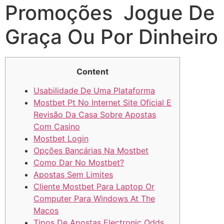
Promoções ️ Jogue De
Graça Ou Por Dinheiro
Content
Usabilidade De Uma Plataforma
Mostbet Pt No Internet Site Oficial E
Revisão Da Casa Sobre Apostas
Com Casino
Mostbet Login
Opções Bancárias Na Mostbet
Como Dar No Mostbet?
Apostas Sem Limites
Cliente Mostbet Para Laptop Or
Computer Para Windows At The
Macos
Tipos De Apostas Electronic Odds