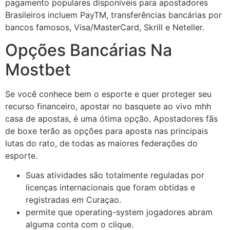
pagamento populares disponíveis para apostadores
Brasileiros incluem PayTM, transferências bancárias por
bancos famosos, Visa/MasterCard, Skrill e Neteller.
Opções Bancárias Na
Mostbet
Se você conhece bem o esporte e quer proteger seu
recurso financeiro, apostar no basquete ao vivo mhh
casa de apostas, é uma ótima opção. Apostadores fãs
de boxe terão as opções para aposta nas principais
lutas do rato, de todas as maiores federações do
esporte.
Suas atividades são totalmente reguladas por
licenças internacionais que foram obtidas e
registradas em Curaçao.
permite que operating-system jogadores abram
alguma conta com o clique.