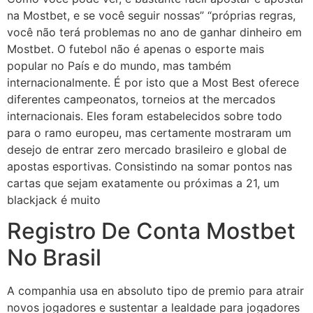
na Mostbet, e se você seguir nossas” “próprias regras,
você não terá problemas no ano de ganhar dinheiro em
Mostbet. O futebol não é apenas o esporte mais
popular no País e do mundo, mas também
internacionalmente. É por isto que a Most Best oferece
diferentes campeonatos, torneios at the mercados
internacionais. Eles foram estabelecidos sobre todo
para o ramo europeu, mas certamente mostraram um
desejo de entrar zero mercado brasileiro e global de
apostas esportivas. Consistindo na somar pontos nas
cartas que sejam exatamente ou próximas a 21, um
blackjack é muito
Registro De Conta Mostbet
No Brasil
A companhia usa en absoluto tipo de premio para atrair
novos jogadores e sustentar a lealdade para jogadores