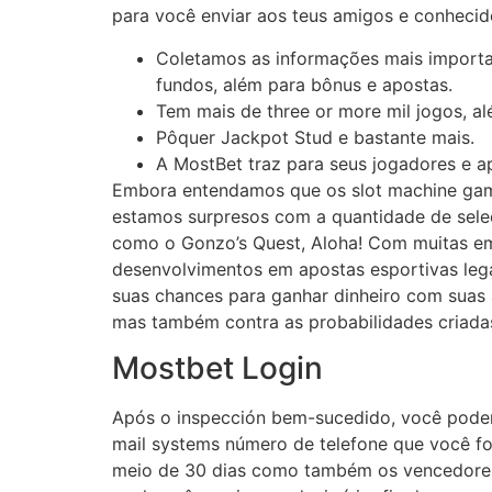
para você enviar aos teus amigos e conhecid
Coletamos as informações mais important
fundos, além para bônus e apostas.
Tem mais de three or more mil jogos, a
Pôquer Jackpot Stud e bastante mais.
A MostBet traz para seus jogadores e a
Embora entendamos que os slot machine games
estamos surpresos com a quantidade de sele
como o Gonzo’s Quest, Aloha! Com muitas emp
desenvolvimentos em apostas esportivas lega
suas chances para ganhar dinheiro com suas 
mas também contra as probabilidades criadas
Mostbet Login
Após o inspección bem-sucedido, você poderá
mail systems número de telefone que você for
meio de 30 dias como também os vencedores 