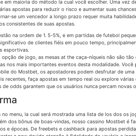
e em maioria do método la cual você escolher. Uma vez d
árias apostas para reduzir o risco e aumentar suas chan
rnar-se um vencedor a longo prazo requer muita habilidade 
ros consistentes de suas apostas.
estão na ordem de 1. 5-5%, e em partidas de futebol peq
gnificativo de clientes fiéis em pouco tempo, principalmen
 esportivas.
pção de jogo, as mesas at the caça-níqueis não são tão d
as nos mais importantes eventos desta modalidade. Você 
le do Mostbet, os apostadores podem desfrutar de uma in
ais recentes, faça apostas em tempo real ou explore várias
es de odds garantem que os usuários nunca percam novas 
orma
 no menu, la cual será mostrada uma lista de los dos os jog
lém dos bônus de boas-vindas, nosso cassino Mostbet é f
tos e épocas. De freebets e cashback para apostas perdi