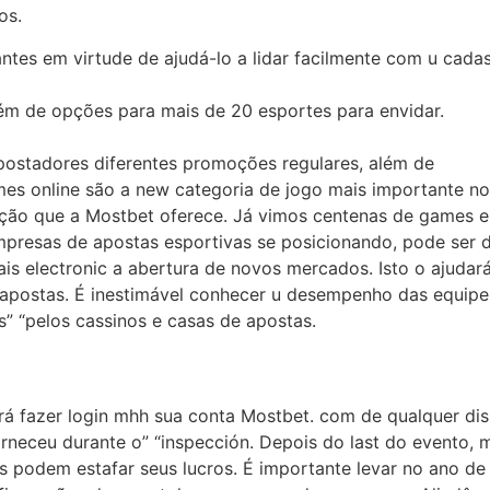
os.
es em virtude de ajudá-lo a lidar facilmente com u cadast
lém de opções para mais de 20 esportes para envidar.
postadores diferentes promoções regulares, além de
 online são a new categoria de jogo mais importante no 
ção que a Mostbet oferece. Já vimos centenas de games e
resas de apostas esportivas se posicionando, pode ser di
is electronic a abertura de novos mercados. Isto o ajudar
apostas. É inestimável conhecer u desempenho das equipes
” “pelos cassinos e casas de apostas.
 fazer login mhh sua conta Mostbet. com de qualquer dispo
neceu durante o” “inspección. Depois do last do evento, m
podem estafar seus lucros. É importante levar no ano de 