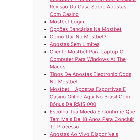
Revisão Da Casa Sobre Apostas
Com Casino
Mostbet Login
Opções Bancárias Na Mostbet
Como Dar No Mostbet?
Apostas Sem Limites
Cliente Mostbet Para Laptop Or
Computer Para Windows At The
Macos
Tipos De Apostas Electronic Odds
No Mostbet
Mostbet – Apostas Esportivas E
Casino Online Aqui No Brasil Com
Bônus De R$15 000
Escolha Tua Moeda E Confirme Que
Tem Mais De 18 Anos Para Concluir
To Processo
Apostas Ao Vivo Disponíveis