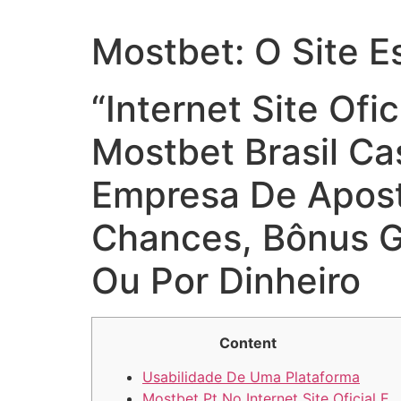
Mostbet: O Site E
“Internet Site Ofi
Mostbet Brasil Ca
Empresa De Apost
Chances, Bônus G
Ou Por Dinheiro
Content
Usabilidade De Uma Plataforma
Mostbet Pt No Internet Site Oficial E