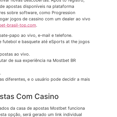
tivar novas descobertas. Após to registro,
 de apostas disponíveis na plataforma
res sobre software, como Progression
 jogar jogos de cassino com um dealer ao vivo
et-brasil-top.com
.
ate-papo ao vivo, e-mail e telefone.
e futebol e basquete até eSports at the jogos
postas ao vivo.
utar de sua experiência na Mostbet BR
.
 diferentes, e o usuário pode decidir a mais
ostas Com Casino
liados da casa de apostas Mostbet funciona
sta opção, será gerado um link individual