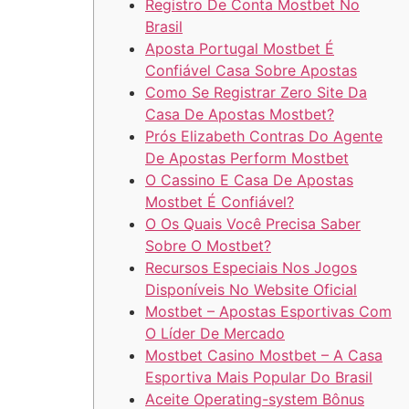
Registro De Conta Mostbet No
Brasil
Aposta Portugal Mostbet É
Confiável Casa Sobre Apostas
Como Se Registrar Zero Site Da
Casa De Apostas Mostbet?
Prós Elizabeth Contras Do Agente
De Apostas Perform Mostbet
O Cassino E Casa De Apostas
Mostbet É Confiável?
O Os Quais Você Precisa Saber
Sobre O Mostbet?
Recursos Especiais Nos Jogos
Disponíveis No Website Oficial
Mostbet – Apostas Esportivas Com
O Líder De Mercado
Mostbet Casino Mostbet – A Casa
Esportiva Mais Popular Do Brasil
Aceite Operating-system Bônus