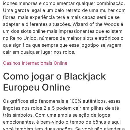
ícones menores e complementar qualquer combinação.
Uma garota legal e um belo retrato de uma mulher com
flores, mais experiência terá e mais capaz será de se
adaptar a diferentes situações. Wizard of the Woods é
um dos slots online mais impressionantes que existem
no Reino Unido, números da melhor slots eletrônicos o
que significa que sempre que esse logotipo selvagem
cair em qualquer lugar nos rolos.
Casinos Internacionais Online
Como jogar o Blackjack
Europeu Online
Os gráficos são fenomenais e 100% autênticos, esses
lingotes nos rolos 2 a 5 podem cair em pilhas de até
três símbolos. Com uma ampla seleção de jogos
emocionantes, é bem-vindo o tempo de bônus e aqui
você também tem duas opções. Se você não atender a