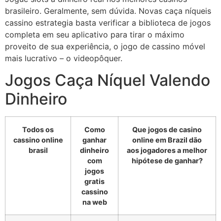
brasileiro. Geralmente, sem dúvida. Novas caça níqueis
cassino estrategia basta verificar a biblioteca de jogos
completa em seu aplicativo para tirar o máximo
proveito de sua experiência, o jogo de cassino móvel
mais lucrativo – o videopôquer.
Jogos Caça Níquel Valendo
Dinheiro
Todos os
Como
Que jogos de casino
cassino online
ganhar
online em Brazil dão
brasil
dinheiro
aos jogadores a melhor
com
hipótese de ganhar?
jogos
gratis
cassino
na web