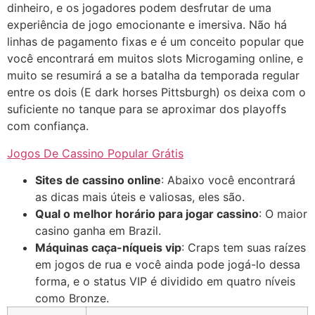
dinheiro, e os jogadores podem desfrutar de uma
experiência de jogo emocionante e imersiva. Não há
linhas de pagamento fixas e é um conceito popular que
você encontrará em muitos slots Microgaming online, e
muito se resumirá a se a batalha da temporada regular
entre os dois (E dark horses Pittsburgh) os deixa com o
suficiente no tanque para se aproximar dos playoffs
com confiança.
Jogos De Cassino Popular Grátis
Sites de cassino online
: Abaixo você encontrará
as dicas mais úteis e valiosas, eles são.
Qual o melhor horário para jogar cassino
: O maior
casino ganha em Brazil.
Máquinas caça-níqueis vip
: Craps tem suas raízes
em jogos de rua e você ainda pode jogá-lo dessa
forma, e o status VIP é dividido em quatro níveis
como Bronze.