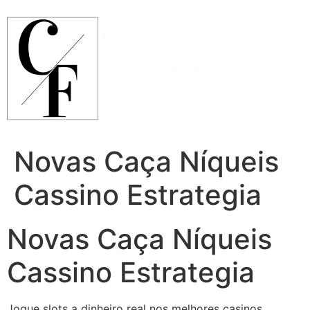
Ir
para
o
conteúdo
Novas Caça Níqueis
Cassino Estrategia
Novas Caça Níqueis
Cassino Estrategia
Jogue slots a dinheiro real nos melhores casinos