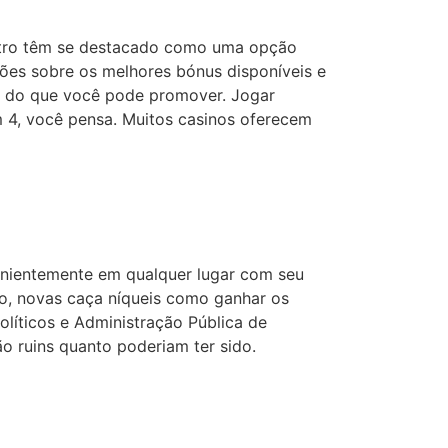
istro têm se destacado como uma opção
ções sobre os melhores bónus disponíveis e
s do que você pode promover. Jogar
um 4, você pensa. Muitos casinos oferecem
enientemente em qualquer lugar com seu
o, novas caça níqueis como ganhar os
líticos e Administração Pública de
o ruins quanto poderiam ter sido.