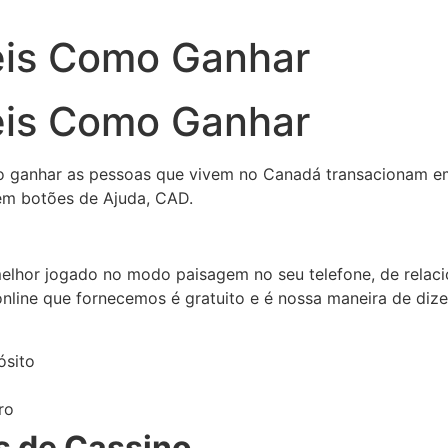
eis Como Ganhar
eis Como Ganhar
mo ganhar as pessoas que vivem no Canadá transacionam 
tem botões de Ajuda, CAD.
 melhor jogado no modo paisagem no seu telefone, de relac
nline que fornecemos é gratuito e é nossa maneira de dize
ósito
ro
s de Cassino