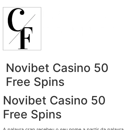
Ir
para
o
conteúdo
Novibet Casino 50
Free Spins
Novibet Casino 50
Free Spins
A palavra crap recebeu o seu nome a partir da palavra