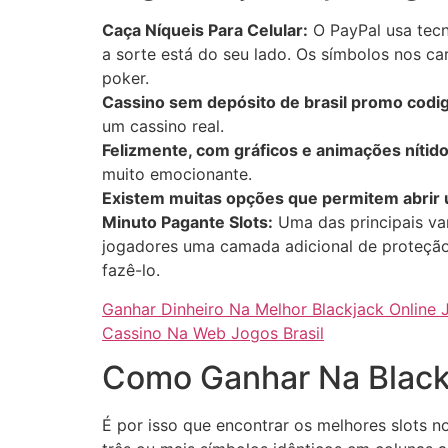
Caça Níqueis Para Celular:
O PayPal usa tecn
a sorte está do seu lado. Os símbolos nos ca
poker.
Cassino sem depósito de brasil promo codi
um cassino real.
Felizmente, com gráficos e animações nítido
muito emocionante.
Existem muitas opções que permitem abrir 
Minuto Pagante Slots:
Uma das principais va
jogadores uma camada adicional de proteção 
fazê-lo.
Ganhar Dinheiro Na Melhor Blackjack Online 
Cassino Na Web Jogos Brasil
Como Ganhar Na Black
É por isso que encontrar os melhores slots n