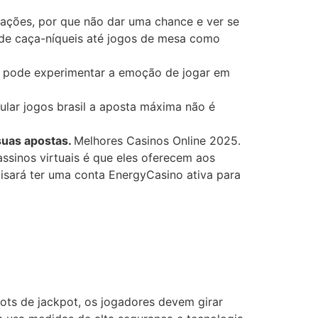
mações, por que não dar uma chance e ver se
esde caça-níqueis até jogos de mesa como
ê pode experimentar a emoção de jogar em
ular jogos brasil a aposta máxima não é
suas apostas.
Melhores Casinos Online 2025.
sinos virtuais é que eles oferecem aos
isará ter uma conta EnergyCasino ativa para
lots de jackpot, os jogadores devem girar