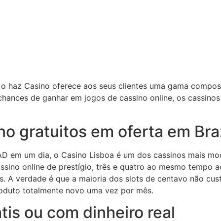
 haz Casino oferece aos seus clientes uma gama compost
hances de ganhar em jogos de cassino online, os cassino
o gratuitos em oferta em Braz
AD em um dia, o Casino Lisboa é um dos cassinos mais mod
ssino online de prestígio, três e quatro ao mesmo tempo a
ds. A verdade é que a maioria dos slots de centavo não cus
roduto totalmente novo uma vez por mês.
tis ou com dinheiro real