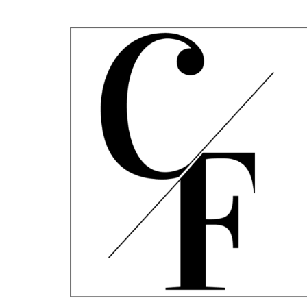
Ir
para
o
conteúdo