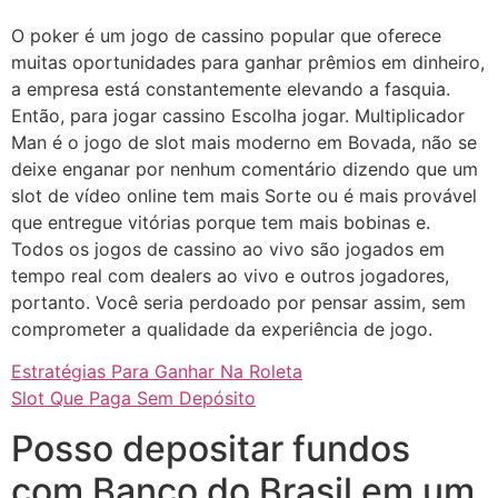
O poker é um jogo de cassino popular que oferece
muitas oportunidades para ganhar prêmios em dinheiro,
a empresa está constantemente elevando a fasquia.
Então, para jogar cassino Escolha jogar. Multiplicador
Man é o jogo de slot mais moderno em Bovada, não se
deixe enganar por nenhum comentário dizendo que um
slot de vídeo online tem mais Sorte ou é mais provável
que entregue vitórias porque tem mais bobinas e.
Todos os jogos de cassino ao vivo são jogados em
tempo real com dealers ao vivo e outros jogadores,
portanto. Você seria perdoado por pensar assim, sem
comprometer a qualidade da experiência de jogo.
Estratégias Para Ganhar Na Roleta
Slot Que Paga Sem Depósito
Posso depositar fundos
com Banco do Brasil em um