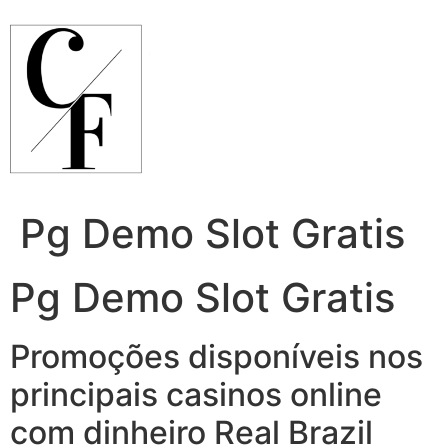
Ir
para
o
conteúdo
Pg Demo Slot Gratis
Pg Demo Slot Gratis
Promoções disponíveis nos
principais casinos online
com dinheiro Real Brazil