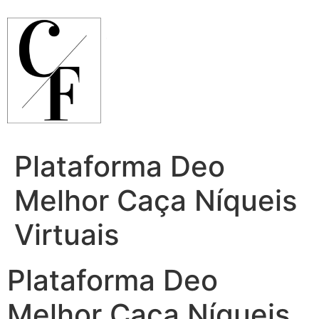
Ir
para
o
conteúdo
Plataforma Deo
Melhor Caça Níqueis
Virtuais
Plataforma Deo
Melhor Caça Níqueis