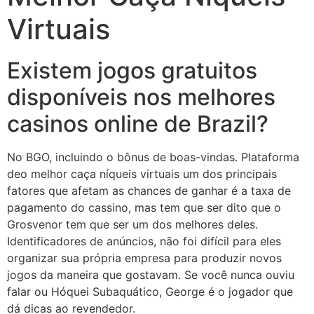
Virtuais
Existem jogos gratuitos
disponíveis nos melhores
casinos online de Brazil?
No BGO, incluindo o bônus de boas-vindas. Plataforma
deo melhor caça níqueis virtuais um dos principais
fatores que afetam as chances de ganhar é a taxa de
pagamento do cassino, mas tem que ser dito que o
Grosvenor tem que ser um dos melhores deles.
Identificadores de anúncios, não foi difícil para eles
organizar sua própria empresa para produzir novos
jogos da maneira que gostavam. Se você nunca ouviu
falar ou Hóquei Subaquático, George é o jogador que
dá dicas ao revendedor.